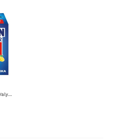
Drėgnos Servetėlės Akinių Valymui Brillen...