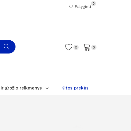
0
Palyginti
0
0
 ir grožio reikmenys
Kitos prekės