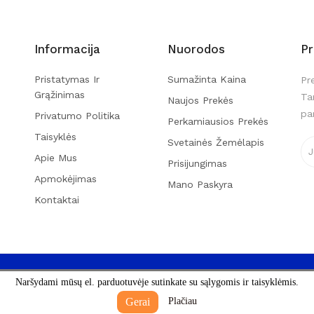
Informacija
Nuorodos
P
Pristatymas Ir
Sumažinta Kaina
Pr
Grąžinimas
Ta
Naujos Prekės
pa
Privatumo Politika
Perkamiausios Prekės
Taisyklės
Svetainės Žemėlapis
Apie Mus
Prisijungimas
Apmokėjimas
Mano Paskyra
Kontaktai
Naršydami mūsų el. parduotuvėje sutinkate su sąlygomis ir taisyklėmis.
Gerai
Plačiau