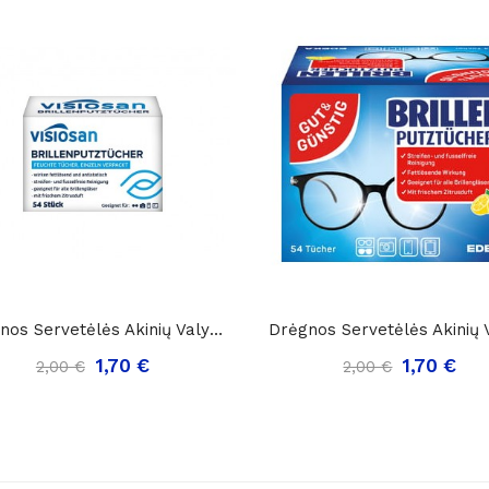
Drėgnos Servetėlės Akinių Valymui Visiosan...
1,70 €
1,70 €
2,00 €
2,00 €