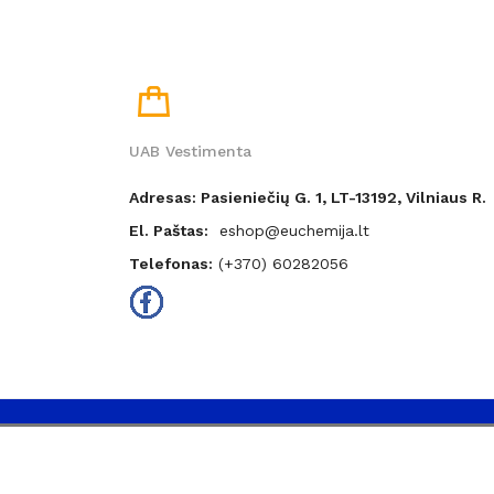
UAB Vestimenta
Adresas: Pasieniečių G. 1, LT-13192, Vilniaus R.
El. Paštas:
eshop@euchemija.lt
Telefonas:
(+370) 60282056
Dev.:
pagecores.com
.