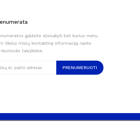
renumerata
enumeratos galėsite atsisakyti bet kuriuo metu.
m tikslui mūsų kontaktinę informaciją rasite
rduotuvės taisyklėse.