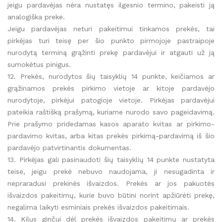
jeigu pardavėjas nėra nustatęs ilgesnio termino, pakeisti ją
analogiška preke.
Jeigu pardavėjas neturi pakeitimui tinkamos prekės, tai
pirkėjas turi teisę per šio punkto pirmojoje pastraipoje
nurodytą terminą grąžinti prekę pardavėjui ir atgauti už ją
sumokėtus pinigus.
12. Prekės, nurodytos šių taisyklių 14 punkte, keičiamos ar
grąžinamos prekės pirkimo vietoje ar kitoje pardavėjo
nurodytoje, pirkėjui patogioje vietoje. Pirkėjas pardavėjui
pateikia raštišką prašymą, kuriame nurodo savo pageidavimą.
Prie prašymo pridedamas kasos aparato kvitas ar pirkimo-
pardavimo kvitas, arba kitas prekės pirkimą-pardavimą iš šio
pardavėjo patvirtinantis dokumentas.
13. Pirkėjas gali pasinaudoti šių taisyklių 14 punkte nustatyta
teise, jeigu prekė nebuvo naudojama, ji nesugadinta ir
nepraradusi prekinės išvaizdos. Prekės ar jos pakuotės
išvaizdos pakeitimų, kurie buvo būtini norint apžiūrėti prekę,
negalima laikyti esminiais prekės išvaizdos pakeitimais.
14. Kilus ginčui dėl prekės išvaizdos pakeitimų ar prekės