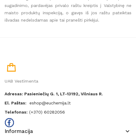
sugadinimo, pardavėjas privalo raštu kreiptis į Valstybinę ne
maisto produktų inspekciją, o gavęs iš jos raštu pateiktas
išvadas nedelsdamas apie tai pranešti pirkėjui.
UAB Vestimenta
Adresas: Pasieniečių G. 1, LT-13192, Vilniaus R.
El. Paštas:
eshop@euchemija.lt
Telefonas:
(+370) 60282056
keyboard_arrow_down
Informacija