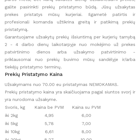
galite pasirinkti prekių pristatymo būdą. Jūsų užsakytas
prekes pristatys mūsų kurjeriai. Ilgametė patirtis ir
profesionali komanda užtikrina greitą ir patikimą prekių
pristatymą.
Garantuojame užsakytų prekių išsiuntimą per kurjerių tarnybą
2 - 4 darbo dienų laikotarpyje nuo mokėjimo už prekes
patvirtinimo dienos arba užsakymo patvirtinimo -
priklausomai nuo prekių buvimo mūsų sandėlyje ir/arba
tiekėjų pristatymo terminų.
Prekių Pristatymo Kaina
Užsakymams nuo 70.00 eu pristatymas NEMOKAMAS.
Prekių pristatymo kaina yra skaičiuojama pagal siuntos svorį ir
yra nurodoma užsakyme.
Svoris, kg
Kaina be PVM
Kaina su PVM
iki 2kg
4,95
6,00
iki 5kg
5,78
7,00
iki 10kg
6,61
8,00
iki 20kg
8,27
10,00