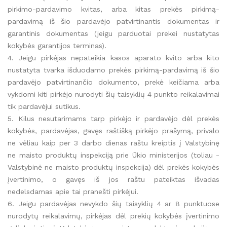
pirkimo-pardavimo kvitas, arba kitas prekės pirkimą-
pardavimą iš šio pardavėjo patvirtinantis dokumentas ir
garantinis dokumentas (jeigu parduotai prekei nustatytas
kokybės garantijos terminas).
4. Jeigu pirkėjas nepateikia kasos aparato kvito arba kito
nustatyta tvarka išduodamo prekės pirkimą-pardavimą iš šio
pardavėjo patvirtinančio dokumento, prekė keičiama arba
vykdomi kiti pirkėjo nurodyti šių taisyklių 4 punkto reikalavimai
tik pardavėjui sutikus.
5. Kilus nesutarimams tarp pirkėjo ir pardavėjo dėl prekės
kokybės, pardavėjas, gavęs raštišką pirkėjo prašymą, privalo
ne vėliau kaip per 3 darbo dienas raštu kreiptis į Valstybinę
ne maisto produktų inspekciją prie Ūkio ministerijos (toliau -
Valstybinė ne maisto produktų inspekcija) dėl prekės kokybės
įvertinimo, o gavęs iš jos raštu pateiktas išvadas
nedelsdamas apie tai pranešti pirkėjui.
6. Jeigu pardavėjas nevykdo šių taisyklių 4 ar 8 punktuose
nurodytų reikalavimų, pirkėjas dėl prekių kokybės įvertinimo