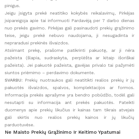
pinigus.
Jeigu įsigyta prekė neatitiko kokybės reikalavimų, Pirkėjas
įsipareigoja apie tai informuoti Pardavėją per 7 darbo dienas
nuo prekės gavimo. Pirkėjas gali pasinaudoti prekių grąžinimo
teise, jeigu prekė nebuvo naudojama, ji nesugadinta ir
nepraradusi prekinės išvaizdos.
Atsiimant prekę, prašome patikrinti pakuotę, ar ji nėra
pažeista (šlapia, sudraskyta, perplėšta ar kitaip išoriškai
pažeista). Jei pakuotė pažeista, gavėjas privalo tai pažymėti
siuntos priėmimo – perdavimo dokumente.
SVARBU
: Prekių nuotraukos gali neatitikti realios prekių ir jų
pakuotės išvaizdos, spalvos, komplektacijos ar formos.
Informacija prekės aprašyme yra bendro pobūdžio, todėl gali
nesutapti su informacija ant prekės pakuotės. Pateikti
duomenys apie prekių likučius ir kainas tam tikrais atvejais
gali skirtis nuo realios prekių kainos ir jų likučių
parduotuvėse.
Ne Maisto Prekių Grąžinimo Ir Keitimo Ypatumai