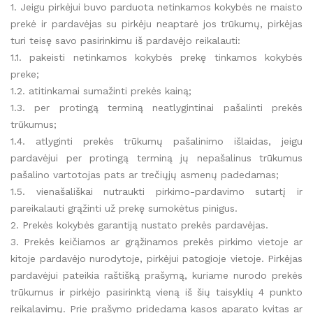
1. Jeigu pirkėjui buvo parduota netinkamos kokybės ne maisto
prekė ir pardavėjas su pirkėju neaptarė jos trūkumų, pirkėjas
turi teisę savo pasirinkimu iš pardavėjo reikalauti:
1.1. pakeisti netinkamos kokybės prekę tinkamos kokybės
preke;
1.2. atitinkamai sumažinti prekės kainą;
1.3. per protingą terminą neatlygintinai pašalinti prekės
trūkumus;
1.4. atlyginti prekės trūkumų pašalinimo išlaidas, jeigu
pardavėjui per protingą terminą jų nepašalinus trūkumus
pašalino vartotojas pats ar trečiųjų asmenų padedamas;
1.5. vienašališkai nutraukti pirkimo-pardavimo sutartį ir
pareikalauti grąžinti už prekę sumokėtus pinigus.
2. Prekės kokybės garantiją nustato prekės pardavėjas.
3. Prekės keičiamos ar grąžinamos prekės pirkimo vietoje ar
kitoje pardavėjo nurodytoje, pirkėjui patogioje vietoje. Pirkėjas
pardavėjui pateikia raštišką prašymą, kuriame nurodo prekės
trūkumus ir pirkėjo pasirinktą vieną iš šių taisyklių 4 punkto
reikalavimų. Prie prašymo pridedama kasos aparato kvitas ar