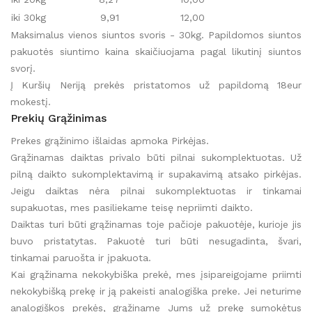
iki 30kg
9,91
12,00
Maksimalus vienos siuntos svoris - 30kg. Papildomos siuntos
pakuotės siuntimo kaina skaičiuojama pagal likutinį siuntos
svorį.
Į Kuršių Neriją prekės pristatomos už papildomą 18eur
mokestį.
Prekių Grąžinimas
Prekes grąžinimo išlaidas apmoka Pirkėjas.
Grąžinamas daiktas privalo būti pilnai sukomplektuotas. Už
pilną daikto sukomplektavimą ir supakavimą atsako pirkėjas.
Jeigu daiktas nėra pilnai sukomplektuotas ir tinkamai
supakuotas, mes pasiliekame teisę nepriimti daikto.
Daiktas turi būti grąžinamas toje pačioje pakuotėje, kurioje jis
buvo pristatytas. Pakuotė turi būti nesugadinta, švari,
tinkamai paruošta ir įpakuota.
Kai grąžinama nekokybiška prekė, mes įsipareigojame priimti
nekokybišką prekę ir ją pakeisti analogiška preke. Jei neturime
analogiškos prekės, grąžiname Jums už prekę sumokėtus