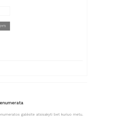
DYTI
renumerata
enumeratos galėsite atsisakyti bet kuriuo metu.