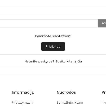
RO
Pamiršote slaptažodį?
Prisijungti
Neturite paskyros? Susikurkite ją čia
Informacija
Nuorodos
P
Pristatymas Ir
Sumažinta Kaina
Pr