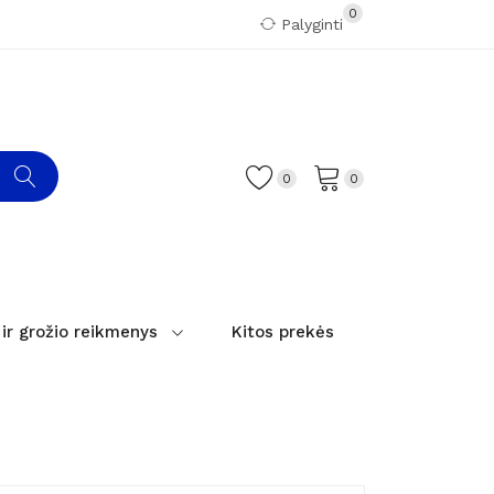
0
Palyginti
0
0
 ir grožio reikmenys
Kitos prekės