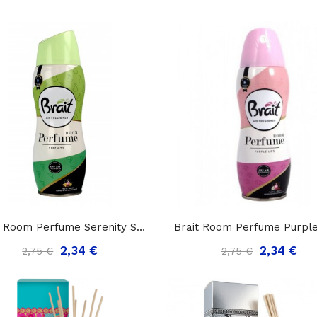
Brait Room Perfume Serenity Sausas Oro...
2,34 €
2,34 €
2,75 €
2,75 €