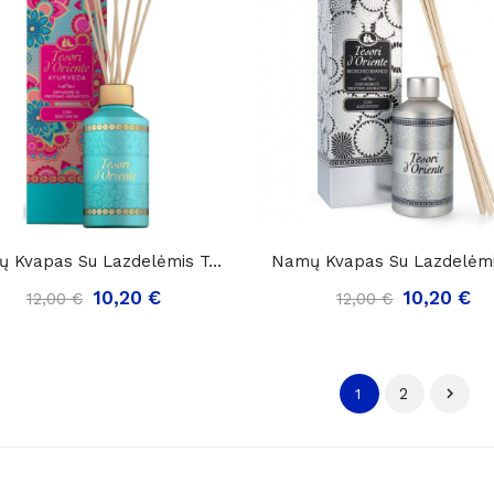
Namų Kvapas Su Lazdelėmis Tesori D'Oriente...
10,20 €
10,20 €
12,00 €
12,00 €
2

1