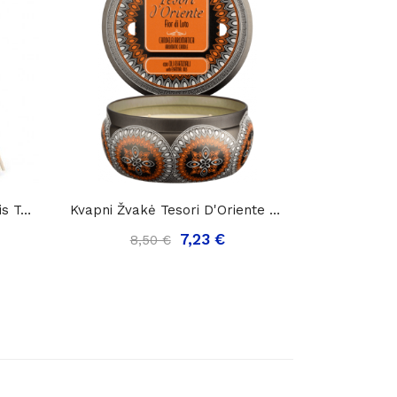
Namų Kvapas Su Lazdelėmis Tesori D'Oriente...
Kvapni Žvakė Tesori D'Oriente Lotuso Žiedai,...
7,23 €
8,50 €