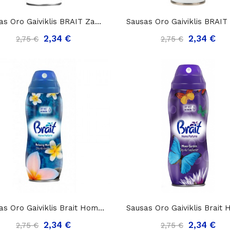
Sausas Oro Gaiviklis BRAIT Zanzibar Vibes, 300ml..
2,34 €
2,34 €
2,75 €
2,75 €
Sausas Oro Gaiviklis Brait Home Perfume...
2,34 €
2,34 €
2,75 €
2,75 €