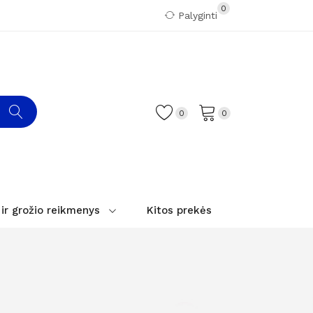
0
Palyginti
0
0
 ir grožio reikmenys
Kitos prekės