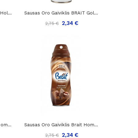
Sausas Oro Gaiviklis BRAIT Holywood Glamour,...
Sausas Oro Gaiviklis BRAIT Golden Amber, 300ml..
2,34 €
2,75 €
Sausas Oro Gaiviklis Brait Home Perfume Moon...
Sausas Oro Gaiviklis Brait Home Perfume Choco...
2,34 €
2,75 €