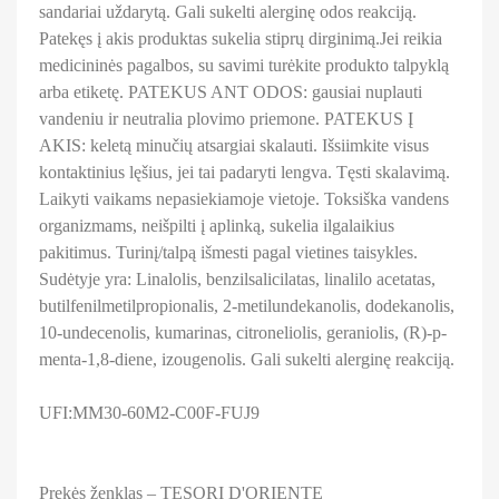
sandariai uždarytą. Gali sukelti alerginę odos reakciją.
Patekęs į akis produktas sukelia stiprų dirginimą.Jei reikia
medicininės pagalbos, su savimi turėkite produkto talpyklą
arba etiketę. PATEKUS ANT ODOS: gausiai nuplauti
vandeniu ir neutralia plovimo priemone. PATEKUS Į
AKIS: keletą minučių atsargiai skalauti. Išsiimkite visus
kontaktinius lęšius, jei tai padaryti lengva. Tęsti skalavimą.
Laikyti vaikams nepasiekiamoje vietoje. Toksiška vandens
organizmams, neišpilti į aplinką, sukelia ilgalaikius
pakitimus. Turinį/talpą išmesti pagal vietines taisykles.
Sudėtyje yra: Linalolis, benzilsalicilatas, linalilo acetatas,
butilfenilmetilpropionalis, 2-metilundekanolis, dodekanolis,
10-undecenolis, kumarinas, citroneliolis, geraniolis, (R)-p-
menta-1,8-diene, izougenolis. Gali sukelti alerginę reakciją.
UFI:MM30-60M2-C00F-FUJ9
Prekės ženklas – TESORI D'ORIENTE