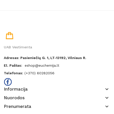
UAB Vestimenta
Adresas: Pasieniečių G. 1, LT-13192, Vilniaus R.
El. Paštas:
eshop@euchemija.lt
Telefonas:
(+370) 60282056
keyboard_arrow_down
Informacija
keyboard_arrow_down
Nuorodos
keyboard_arrow_down
Prenumerata