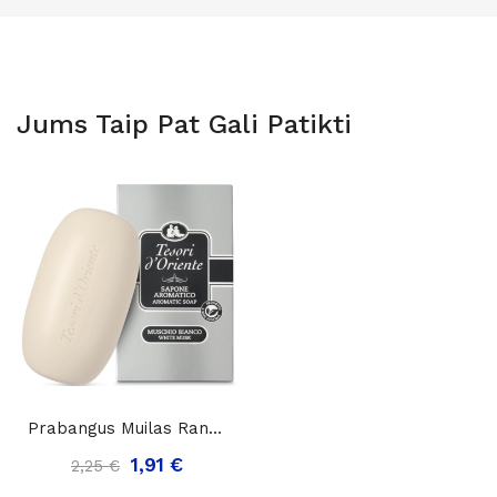
Jums Taip Pat Gali Patikti
Prabangus Muilas Rankų Ir Kūno Priežiūrai...
1,91 €
2,25 €