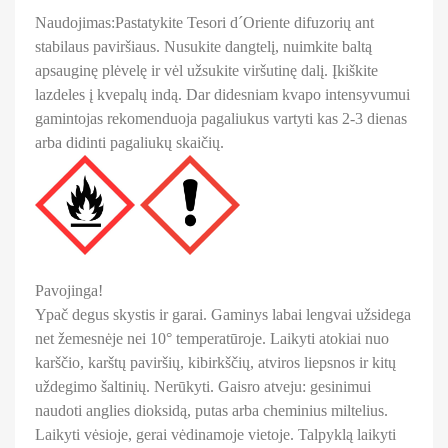
Naudojimas:
Pastatykite Tesori d´Oriente difuzorių ant
stabilaus paviršiaus. Nusukite dangtelį, nuimkite baltą
apsauginę plėvelę ir vėl užsukite viršutinę dalį. Įkiškite
lazdeles į kvepalų indą. Dar didesniam kvapo intensyvumui
gamintojas rekomenduoja pagaliukus vartyti kas 2-3 dienas
arba didinti pagaliukų skaičių.
Pavojinga!
Ypač degus skystis ir garai. Gaminys labai lengvai užsidega
net žemesnėje nei 10° temperatūroje. Laikyti atokiai nuo
karščio, karštų paviršių, kibirkščių, atviros liepsnos ir kitų
uždegimo šaltinių. Nerūkyti. Gaisro atveju: gesinimui
naudoti anglies dioksidą, putas arba cheminius miltelius.
Laikyti vėsioje, gerai vėdinamoje vietoje. Talpyklą laikyti