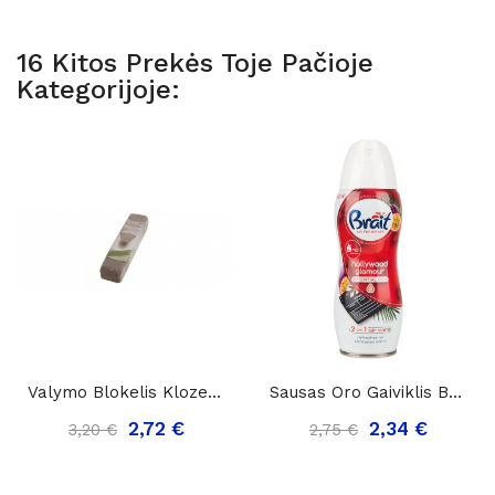
16 Kitos Prekės Toje Pačioje
Kategorijoje:
Valymo Blokelis Klozetui, 1vnt.
Sausas Oro Gaiviklis BRAIT Holywood Glamour,...
2,72 €
2,34 €
3,20 €
2,75 €