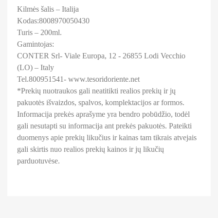
Kilmės šalis – Italija
Kodas:8008970050430
Turis – 200ml.
Gamintojas:
CONTER Srl- Viale Europa, 12 - 26855 Lodi Vecchio
(LO) – Italy
Tel.800951541- www.tesoridoriente.net
*Prekių nuotraukos gali neatitikti realios prekių ir jų
pakuotės išvaizdos, spalvos, komplektacijos ar formos.
Informacija prekės aprašyme yra bendro pobūdžio, todėl
gali nesutapti su informacija ant prekės pakuotės. Pateikti
duomenys apie prekių likučius ir kainas tam tikrais atvejais
gali skirtis nuo realios prekių kainos ir jų likučių
parduotuvėse.