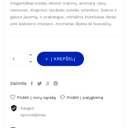
Elegantiškas būdas skleisti malonų aromatą Jūsų
namuose. Kvapnios lazdelės suteiks estetikos, švaros ir
gaivos jausmą, o prabangus, metalinis buteliukas derės
prie kiekvieno interjero. Aromatas išlieka iki 8savaičių.
Į KREPŠELĮ
Dalintis
Pridėti į norų sąrašą
Pridėti į palyginimą
Saugus
Apmokėjimas