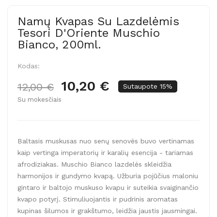
Namų Kvapas Su Lazdelėmis
Tesori D'Oriente Muschio
Bianco, 200ml.
Kodas:
10,20 €
12,00 €
Sutaupote 15%
Su mokesčiais
Baltasis muskusas nuo senų senovės buvo vertinamas
kaip vertinga imperatorių ir karalių esencija - tariamas
afrodiziakas. Muschio Bianco lazdelės skleidžia
harmonijos ir gundymo kvapą. Užburia pojūčius maloniu
gintaro ir baltojo muskuso kvapu ir suteikia svaiginančio
kvapo potyrį. Stimuliuojantis ir pudrinis aromatas
kupinas šilumos ir grakštumo, leidžia jaustis jausmingai.