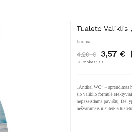
Tualeto Valiklis
Kodas:
3,57 €
4,20 €
Su mokesčiais
„Antikal WC“ – sprendimas hi
šio valiklio formulė efektyvia
nepažeisdama paviršių. Dėl yp
nešvarūmais ir suteikia tualetu