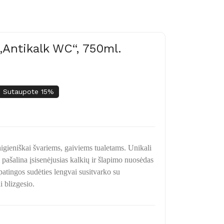
 „Antikalk WC“, 750ml.
Sutaupote 15%
gieniškai švariems, gaiviems tualetams. Unikali
i pašalina įsisenėjusias kalkių ir šlapimo nuosėdas
atingos sudėties lengvai susitvarko su
i blizgesio.