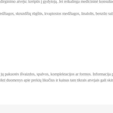
rginimo atveju: kreiptis į gydytoją. Jei reikalinga medicininė konsultaci
žiagos, skruzdžių rūgštis, kvapiosios medžiagos, linalolis, benzilo sali
 ir jų pakuotės išvaizdos, spalvos, komplektacijos ar formos. Informacij
kti duomenys apie prekių likučius ir kainas tam tikrais atvejais gali skirt