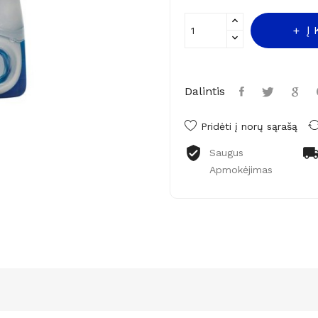
Į
Dalintis
Pridėti į norų sąrašą
Saugus
Apmokėjimas