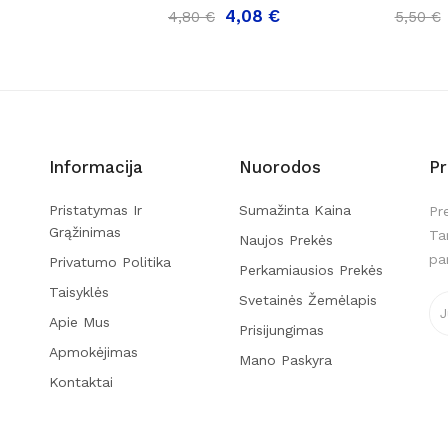
4,08 €
4,80 €
5,50 €
Informacija
Nuorodos
P
Pristatymas Ir
Sumažinta Kaina
Pr
Grąžinimas
Ta
Naujos Prekės
pa
Privatumo Politika
Perkamiausios Prekės
Taisyklės
Svetainės Žemėlapis
Apie Mus
Prisijungimas
Apmokėjimas
Mano Paskyra
Kontaktai