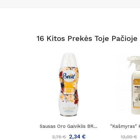
16 Kitos Prekės Toje Pačioje 
Sausas Oro Gaiviklis BRAIT Golden Amber, 300ml..
2,34 €
2,75 €
13,00 €