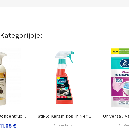
Kategorijoje:
"Kašmyras" Koncentruotas Oro Gaiviklis Dolphin...
Stiklo Keramikos Ir Nerūdijančio Plieno...
11,05 €
Dr. Beckmann
Dr. B