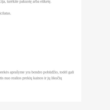
ja, turėkite pakuotę arba etiketę.
cilatas.
a prekės aprašyme yra bendro pobūdžio, todėl gali
is nuo realios prekių kainos ir jų likučių