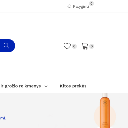
0
Palyginti
0
0
 ir grožio reikmenys
Kitos prekės
0ml.