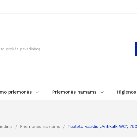
imo priemonės
Priemonės namams
Higienos
indinis
Priemonės namams
Tualeto valiklis „Antikalk WC“, 75