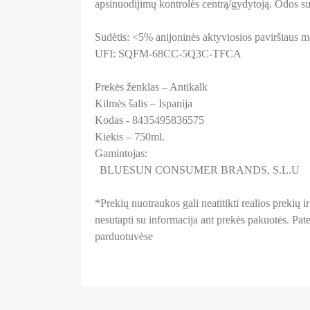
apsinuodijimų kontrolės centrą/gydytoją. Odos sudi
Sudėtis: <5% anijoninės aktyviosios paviršiaus med
UFI: SQFM-68CC-5Q3C-TFCA
Prekės ženklas – Antikalk
Kilmės šalis – Ispanija
Kodas - 8435495836575
Kiekis – 750ml.
Gamintojas:
BLUESUN CONSUMER BRANDS, S.L.U
*Prekių nuotraukos gali neatitikti realios prekių
nesutapti su informacija ant prekės pakuotės. Patei
parduotuvėse