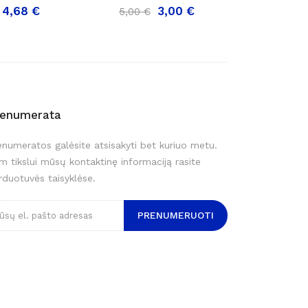
4,68 €
3,00 €
5,00 €
5,40 €
renumerata
enumeratos galėsite atsisakyti bet kuriuo metu.
m tikslui mūsų kontaktinę informaciją rasite
rduotuvės taisyklėse.