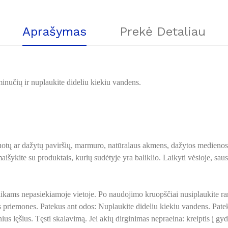
Aprašymas
Prekė Detaliau
minučių ir nuplaukite dideliu kiekiu vandens.
ų ar dažytų paviršių, marmuro, natūralaus akmens, dažytos medienos, l
išykite su produktais, kurių sudėtyje yra baliklio. Laikyti vėsioje, saus
vaikams nepasiekiamoje vietoje. Po naudojimo kruopščiai nusiplaukite ra
priemones. Patekus ant odos: Nuplaukite dideliu kiekiu vandens. Pateku
s lęšius. Tęsti skalavimą. Jei akių dirginimas nepraeina: kreiptis į gydy