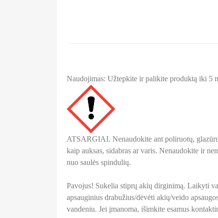
Naudojimas: Užtepkite ir palikite produktą iki 5 
ATSARGIAI. Nenaudokite ant poliruotų, glazūruot
kaip auksas, sidabras ar varis. Nenaudokite ir nema
nuo saulės spindulių.
Pavojus! Sukelia stiprų akių dirginimą. Laikyti 
apsauginius drabužius/dėvėti akių/veido apsaugos 
vandeniu. Jei įmanoma, išimkite esamus kontaktiniu