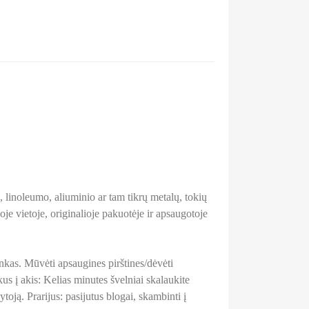
inoleumo, aliuminio ar tam tikrų metalų, tokių
oje vietoje, originalioje pakuotėje ir apsaugotoje
nkas. Mūvėti apsaugines pirštines/dėvėti
s į akis: Kelias minutes švelniai skalaukite
toją. Prarijus: pasijutus blogai, skambinti į