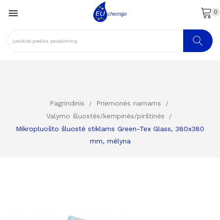

0
Pagrindinis
Priemonės namams
Valymo šluostės/kempinės/pirštinės
Mikropluošto šluostė stiklams Green-Tex Glass, 380x380
mm, mėlyna