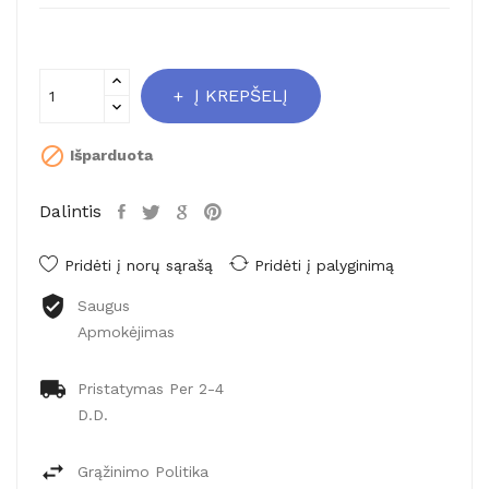
Į KREPŠELĮ

Išparduota
Dalintis
Pridėti į norų sąrašą
Pridėti į palyginimą
Saugus
Apmokėjimas
Pristatymas Per 2-4
D.d.
Grąžinimo Politika