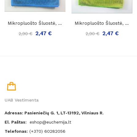
Mikropluošto Šluostė, Mėlyna, Green-Tex 380x380...
Mikropluošto Šluostė, Žalia, Green-Tex 380x380 Mm.
2,47 €
2,47 €
2,90 €
2,90 €
UAB Vestimenta
Adresas: Pasieniečių G. 1, LT-13192, Vilniaus R.
El. Paštas:
eshop@euchemija.lt
Telefonas:
(+370) 60282056