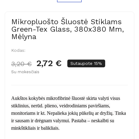
Mikropluošto Šluostė Stiklams
Green-Tex Glass, 380x380 Mm,
Mėlyna
Kodas:
2,72 €
3,20 €
Sutaupote 15%
Su mokesčiais
Aukštos kokybės mikrofibrinė šluostė skirta valyti visus
stiklinius, nerūd. plieno, veidrodiniams paviršiams,
monitoriams ir kt. Nepalieka jokių pūkelių ar dryžių. Tinka
ir sausam ir drėgnam valymui. Pastaba – neskalbti su
minkštikliais ir balikliais.