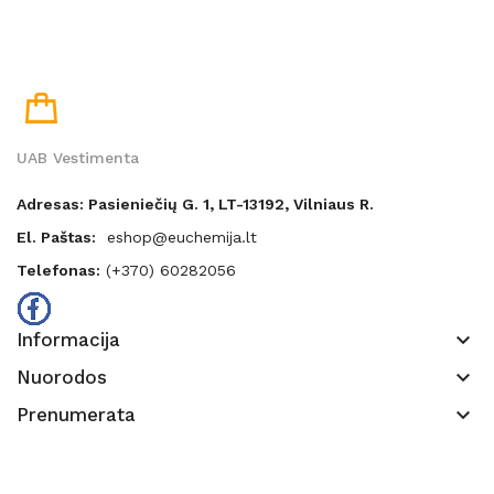
UAB Vestimenta
Adresas: Pasieniečių G. 1, LT-13192, Vilniaus R.
El. Paštas:
eshop@euchemija.lt
Telefonas:
(+370) 60282056
keyboard_arrow_down
Informacija
keyboard_arrow_down
Nuorodos
keyboard_arrow_down
Prenumerata