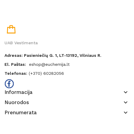
UAB Vestimenta
Adresas: Pasieniečių G. 1, LT-13192, Vilniaus R.
El. Paštas:
eshop@euchemija.lt
Telefonas:
(+370) 60282056
keyboard_arrow_down
Informacija
keyboard_arrow_down
Nuorodos
keyboard_arrow_down
Prenumerata