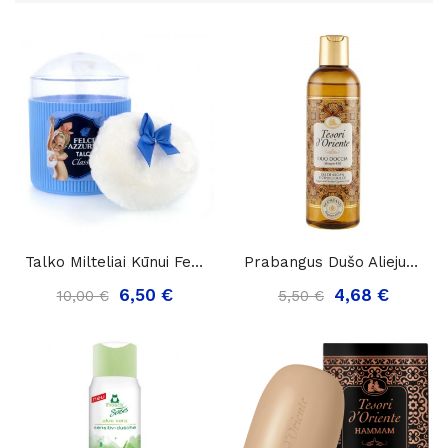
Talko Milteliai Kūnui Felce Azzurra Classico Su...
Prabangus Dušo Aliejus Tesori D'Oriente Oli Di...
6,50 €
4,68 €
10,00 €
5,50 €