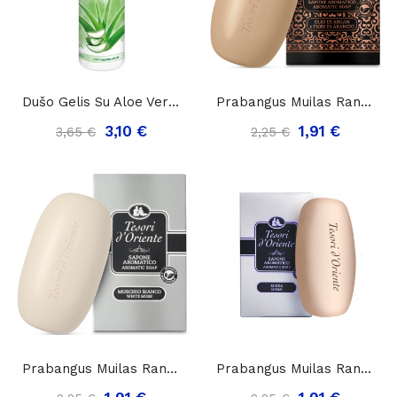
Dušo Gelis Su Aloe Vera Ekstraktu Frosch...
Prabangus Muilas Rankų Ir Kūno Priežiūrai...
3,10 €
1,91 €
3,65 €
2,25 €
Prabangus Muilas Rankų Ir Kūno Priežiūrai...
Prabangus Muilas Rankų Ir Kūno Priežiūrai...