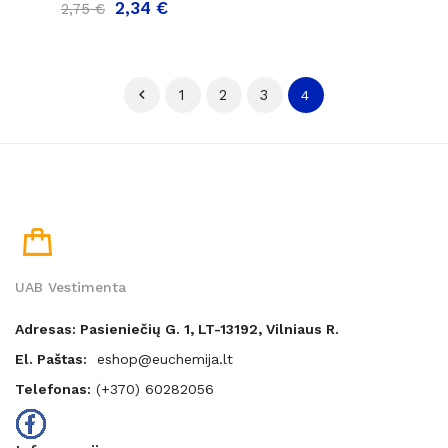
2,34 €
2,75 €

1
2
3
4
UAB Vestimenta
Adresas: Pasieniečių G. 1, LT-13192, Vilniaus R.
El. Paštas:
eshop@euchemija.lt
Telefonas:
(+370) 60282056