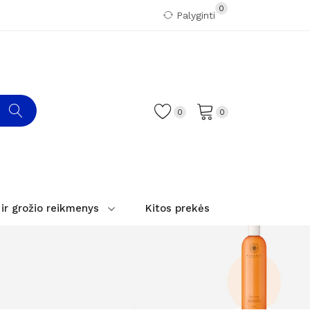
0
Palyginti
0
0
 ir grožio reikmenys
Kitos prekės