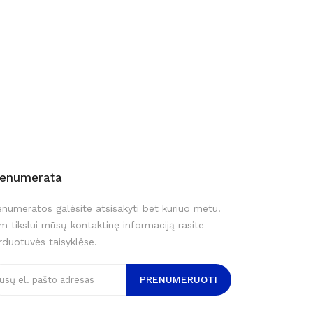
renumerata
enumeratos galėsite atsisakyti bet kuriuo metu.
m tikslui mūsų kontaktinę informaciją rasite
rduotuvės taisyklėse.