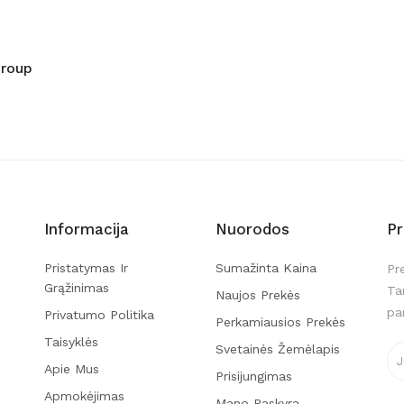
Group
Informacija
Nuorodos
P
Pristatymas Ir
Sumažinta Kaina
Pr
Grąžinimas
Ta
Naujos Prekės
pa
Privatumo Politika
Perkamiausios Prekės
Taisyklės
Svetainės Žemėlapis
Apie Mus
Prisijungimas
Apmokėjimas
Mano Paskyra