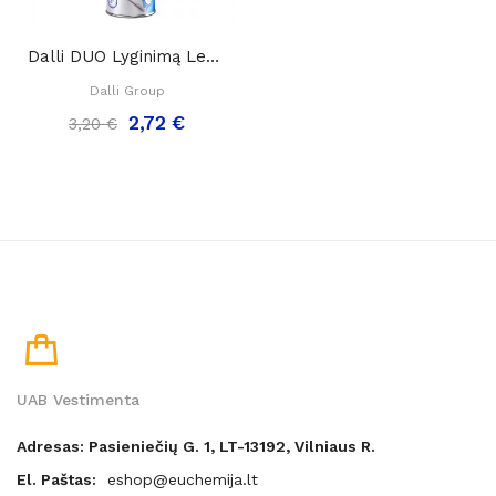
Dalli DUO Lyginimą Lengvinanti Priemonė Su...
Dalli Group
2,72 €
3,20 €
UAB Vestimenta
Adresas: Pasieniečių G. 1, LT-13192, Vilniaus R.
El. Paštas:
eshop@euchemija.lt