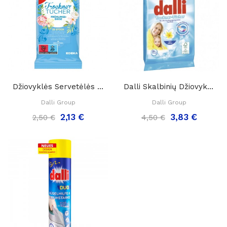
Džiovyklės Servetėlės „GUT & Günstig...
Dalli Skalbinių Džiovyklės Servetėlės, 25 Vnt.
Dalli Group
Dalli Group
2,13 €
3,83 €
2,50 €
4,50 €