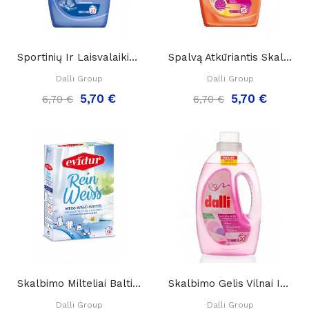
Sportinių Ir Laisvalaikio Drabužių Skalbimo...
Spalvą Atkūriantis Skalbimo Gelis „Dalli...
Dalli Group
Dalli Group
5,70 €
5,70 €
6,70 €
6,70 €
Skalbimo Milteliai Baltiems Audiniams Evidur...
Skalbimo Gelis Vilnai Ir Šilkui "Dalli Woll And...
Dalli Group
Dalli Group