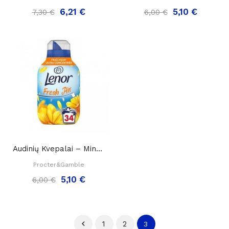
6,21 €
5,10 €
7,30 €
6,00 €
Audinių Kvepalai – Minkštiklis „Lenor Fresh Air...
Procter&Gamble
5,10 €
6,00 €

1
2
3