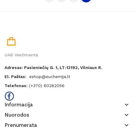
UAB Vestimenta
Adresas: Pasieniečių G. 1, LT-13192, Vilniaus R.
El. Paštas:
eshop@euchemija.lt
Telefonas:
(+370) 60282056
keyboard_arrow_down
Informacija
keyboard_arrow_down
Nuorodos
keyboard_arrow_down
Prenumerata