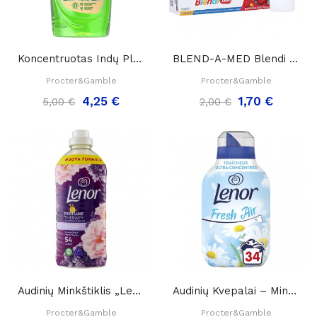
Koncentruotas Indų Ploviklis Fairy Konzentrat...
BLEND-A-MED Blendi Gel Dantų Pasta Vaikams Iki...
Procter&Gamble
Procter&Gamble
4,25 €
1,70 €
5,00 €
2,00 €
Audinių Minkštiklis „Lenor Amethyst Perfume...
Audinių Kvepalai – Minkštiklis „Lenor Fresh Air...
Procter&Gamble
Procter&Gamble