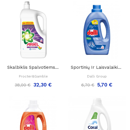
Skalbiklis Spalvotiems Audiniams Ariel COLOR+,...
Sportinių Ir Laisvalaikio Drabužių Skalbimo...
Procter&Gamble
Dalli Group
32,30 €
5,70 €
38,00 €
6,70 €