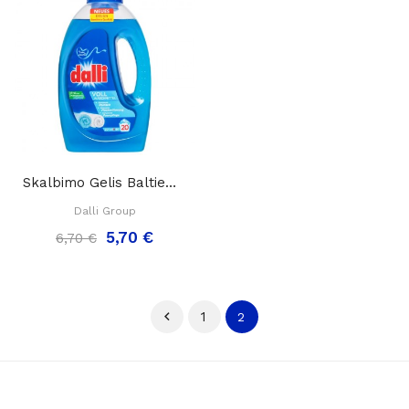
Skalbimo Gelis Baltiems Ir Šviesiems Audiniams,...
Dalli Group
5,70 €
6,70 €

1
2