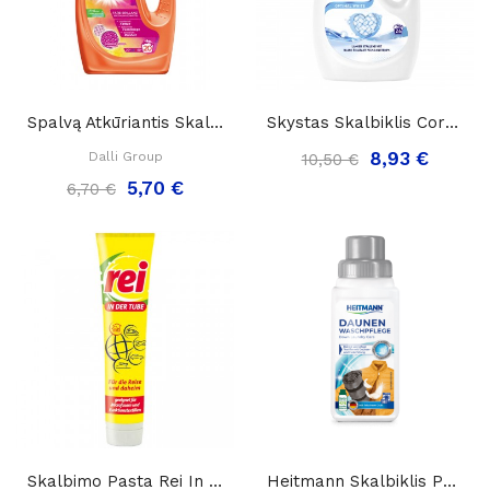
Spalvą Atkūriantis Skalbimo Gelis „Dalli...
Skystas Skalbiklis Coral Optimal White,...
8,93 €
Dalli Group
10,50 €
5,70 €
6,70 €
Skalbimo Pasta Rei In Der Tube Kelionėms Ir...
Heitmann Skalbiklis Pūkų Ir Plunksnų Turintiems...