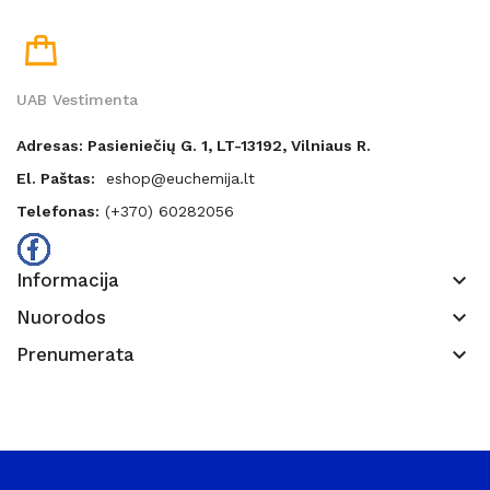
UAB Vestimenta
Adresas: Pasieniečių G. 1, LT-13192, Vilniaus R.
El. Paštas:
eshop@euchemija.lt
Telefonas:
(+370) 60282056
keyboard_arrow_down
Informacija
keyboard_arrow_down
Nuorodos
keyboard_arrow_down
Prenumerata