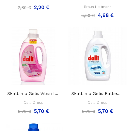
2,20 €
Braun Heitmann
2,80 €
4,68 €
5,50 €
Skalbimo Gelis Vilnai Ir Šilkui "Dalli Woll And...
Skalbimo Gelis Baltiems Audiniams " Dalli White...
Dalli Group
Dalli Group
5,70 €
5,70 €
6,70 €
6,70 €