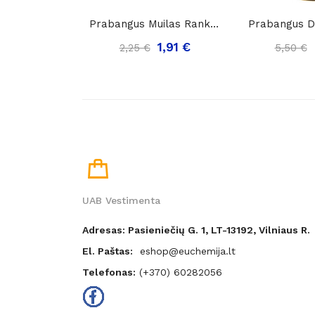
Prabangus Muilas Rankų Ir Kūno Priežiūrai...
1,91 €
2,25 €
5,50 €
UAB Vestimenta
Adresas: Pasieniečių G. 1, LT-13192, Vilniaus R.
El. Paštas:
eshop@euchemija.lt
Telefonas:
(+370) 60282056