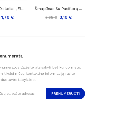
Kosmetiniai Diskeliai „Elkos Duo-Watte“ ,140vnt.
Šmapūnas Su Pasiflorų Vaisių Ekstraktu „...
1,70 €
3,10 €
3,65 €
8,50 €
renumerata
enumeratos galėsite atsisakyti bet kuriuo metu.
m tikslui mūsų kontaktinę informaciją rasite
rduotuvės taisyklėse.