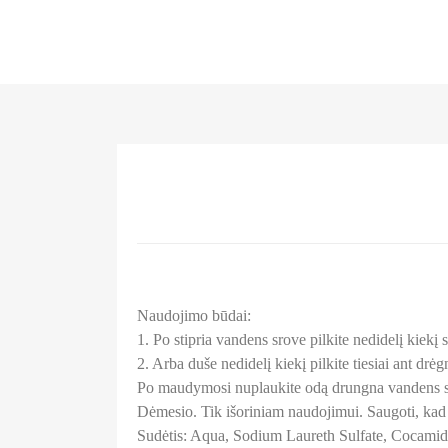
Naudojimo būdai:
1. Po stipria vandens srove pilkite nedidelį kiekį 
2. Arba duše nedidelį kiekį pilkite tiesiai ant dr
Po maudymosi nuplaukite odą drungna vandens s
Dėmesio. Tik išoriniam naudojimui. Saugoti, kad ne
Sudėtis: Aqua, Sodium Laureth Sulfate, Cocamido