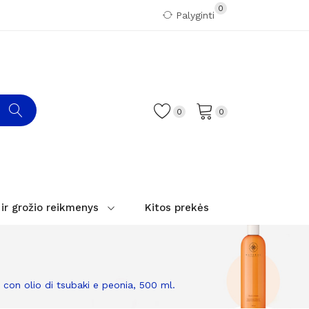
0
Palyginti
0
0
 ir grožio reikmenys
Kitos prekės
con olio di tsubaki e peonia, 500 ml.