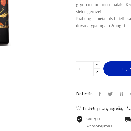
gryno malonumo ritualais. Kvap
sielos gerovei.
Prabangus metalinis buteliuka
dovana ypatingam žmogui.
Į
Dalintis
Pridėti į norų sąrašą
Saugus
Apmokėjimas