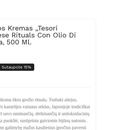
s Kremas „Tesori
ese Rituals Con Olio Di
a, 500 Ml.
Sutaupote 15%
ikoma tikru grožio ritualu. Tsubaki aliejus,
 kamelijos vaisiaus sėklas, Japonijoje tradiciškai
l savo raminančių, drėkinančių ir antioksidacinių
a puokštė, sustiprinta gaiviomis bijūnų natomis.
ems galimybę mažus kasdienius įpročius paversti