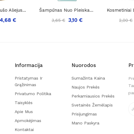
Prabangus Dušo Aliejus Tesori D'Oriente Oli Di...
Šampūnas Nuo Pleiskanų Su Aloe Vera „ Schauma...
4,68 €
3,10 €
3,65 €
2,00 €
Informacija
Nuorodos
P
Pristatymas Ir
Sumažinta Kaina
Pr
Grąžinimas
Ta
Naujos Prekės
pa
Privatumo Politika
Perkamiausios Prekės
Taisyklės
Svetainės Žemėlapis
Apie Mus
Prisijungimas
Apmokėjimas
Mano Paskyra
Kontaktai