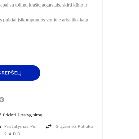
ai su tolimų kraštų atgarsiais, skirti kūno ir
s puikiai įsikomponuos vonioje arba tiks kaip
 KREPŠELĮ
Pridėti į palyginimą
Pristatymas Per
Grąžinimo Politika
2-4 D.d.