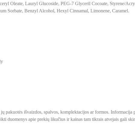
eryl Oleate, Lauryl Glucoside, PEG-7 Glyceril Cocoate, Styrene/Acry
sium Sorbate, Benzyl Alcohol, Hexyl Cinnamal, Limonene, Caramel.
ly
 ir jų pakuotės išvaizdos, spalvos, komplektacijos ar formos. Informacij
kti duomenys apie prekių likučius ir kainas tam tikrais atvejais gali skirt