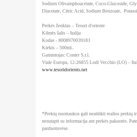
Sodium Olivamphoacetate, Coco-Glucoside, Glyc
Diacetate, Citric Acid, Sodium Benzoate, Potas
Prekės ženklas – Tesori d'oriente
Kilmės šalis – Italija
Kodas - 8008970039183
Kiekis – 500ml..
Gamintojas: Conter S.r.l.
Viale Europa, 12-26855 Lodi Vecchio (LO) – Ita
www.tesoridoriento.net
*Prekių nuotraukos gali neatitikti realios prekių
nesutapti su informacija ant prekės pakuotės. Patei
parduotuvėse.