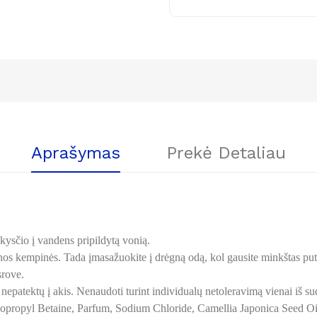
Aprašymas
Prekė Detaliau
skysčio į vandens pripildytą vonią.
ėgnos kempinės. Tada įmasažuokite į drėgną odą, kol gausite minkštas put
rove.
patektų į akis. Nenaudoti turint individualų netoleravimą vienai iš sudė
propyl Betaine, Parfum, Sodium Chloride, Camellia Japonica Seed Oil,