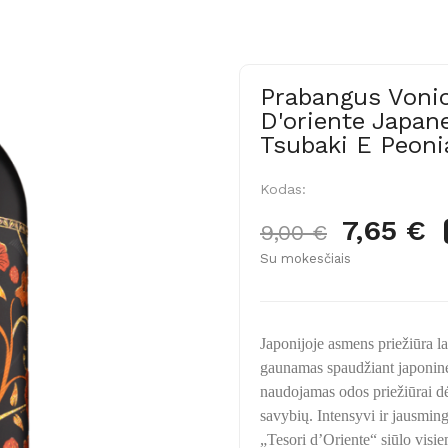
Prabangus Vonio
D'oriente Japan
Tsubaki E Peoni
Kodas:
7,65 €
9,00 €
Su mokesčiais
Japonijoje asmens priežiūra la
gaunamas spaudžiant japoninės
naudojamas odos priežiūrai dė
savybių. Intensyvi ir jausming
„Tesori d’Oriente“ siūlo visi