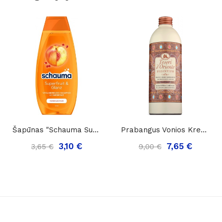
Šapūnas "Schauma Superfruit & Glanz", 400ml.
Prabangus Vonios Kremas Tesori D'Oriente...
3,10 €
7,65 €
3,65 €
9,00 €