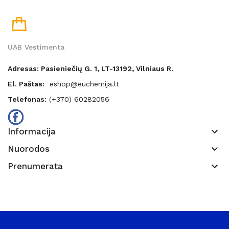
UAB Vestimenta
Adresas: Pasieniečių G. 1, LT-13192, Vilniaus R.
El. Paštas:
eshop@euchemija.lt
Telefonas:
(+370) 60282056
keyboard_arrow_down
Informacija
keyboard_arrow_down
Nuorodos
keyboard_arrow_down
Prenumerata