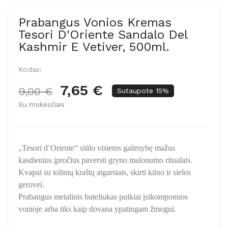
Prabangus Vonios Kremas
Tesori D'Oriente Sandalo Del
Kashmir E Vetiver, 500ml.
Kodas:
7,65 €
9,00 €
Sutaupote 15%
Su mokesčiais
„Tesori d’Oriente“ siūlo visiems galimybę mažus
kasdienius įpročius paversti gryno malonumo ritualais.
Kvapai su tolimų kraštų atgarsiais, skirti kūno ir sielos
gerovei.
Prabangus metalinis buteliukas puikiai įsikomponuos
vonioje arba tiks kaip dovana ypatingam žmogui.