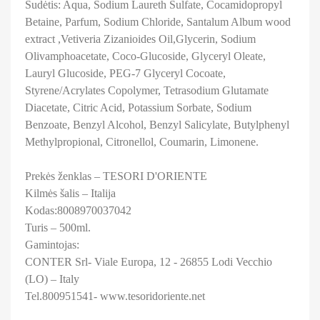
Sudėtis: Aqua, Sodium Laureth Sulfate, Cocamidopropyl
Betaine, Parfum, Sodium Chloride, Santalum Album wood
extract ,Vetiveria Zizanioides Oil,Glycerin, Sodium
Olivamphoacetate, Coco-Glucoside, Glyceryl Oleate,
Lauryl Glucoside, PEG-7 Glyceryl Cocoate,
Styrene/Acrylates Copolymer, Tetrasodium Glutamate
Diacetate, Citric Acid, Potassium Sorbate, Sodium
Benzoate, Benzyl Alcohol, Benzyl Salicylate, Butylphenyl
Methylpropional, Citronellol, Coumarin, Limonene.
Prekės ženklas – TESORI D'ORIENTE
Kilmės šalis – Italija
Kodas:8008970037042
Turis – 500ml.
Gamintojas:
CONTER Srl- Viale Europa, 12 - 26855 Lodi Vecchio
(LO) – Italy
Tel.800951541- www.tesoridoriente.net