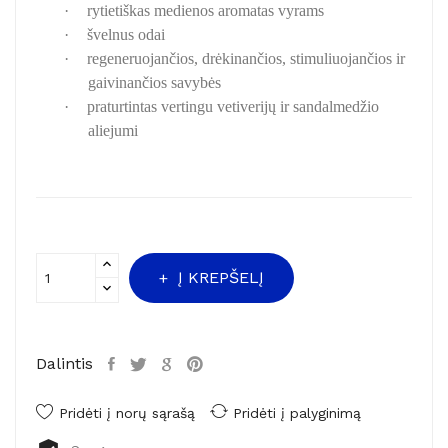
·
rytietiškas medienos aromatas vyrams
·
švelnus odai
·
regeneruojančios, drėkinančios, stimuliuojančios ir
gaivinančios savybės
·
praturtintas vertingu vetiverijų ir sandalmedžio
aliejumi
Į KREPŠELĮ
Dalintis
Pridėti į norų sąrašą
Pridėti į palyginimą