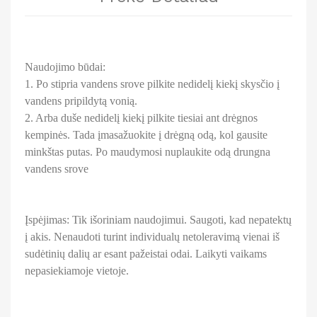
Naudojimo būdai:
1. Po stipria vandens srove pilkite nedidelį kiekį skysčio į
vandens pripildytą vonią.
2. Arba duše nedidelį kiekį pilkite tiesiai ant drėgnos
kempinės. Tada įmasažuokite į drėgną odą, kol gausite
minkštas putas. Po maudymosi nuplaukite odą drungna
vandens srove
Įspėjimas: Tik išoriniam naudojimui. Saugoti, kad nepatektų
į akis. Nenaudoti turint individualų netoleravimą vienai iš
sudėtinių dalių ar esant pažeistai odai. Laikyti vaikams
nepasiekiamoje vietoje.