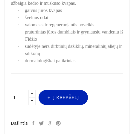
užbaigia kedro ir muskuso kvapas.
·
gaivus jūros kvapas
·
švelnus odai
·
valomasis ir regeneruojantis poveikis
·
praturtintas jūros dumbliais ir gryniausiu vandeniu iš
Fidžio
·
sudėtyje nėra dirbtinių dažiklių, mineralinių aliejų ir
silikonų
·
dermatologiškai patikrintas
Į KREPŠELĮ
Dalintis