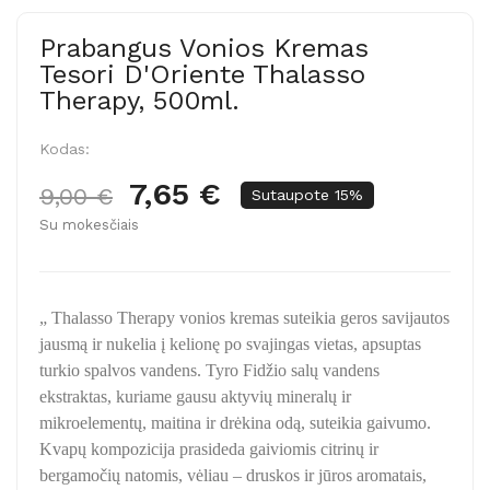
Prabangus Vonios Kremas
Tesori D'Oriente Thalasso
Therapy, 500ml.
Kodas:
7,65 €
9,00 €
Sutaupote 15%
Su mokesčiais
„ Thalasso Therapy vonios kremas suteikia geros savijautos
jausmą ir nukelia į kelionę po svajingas vietas, apsuptas
turkio spalvos vandens. Tyro Fidžio salų vandens
ekstraktas, kuriame gausu aktyvių mineralų ir
mikroelementų, maitina ir drėkina odą, suteikia gaivumo.
Kvapų kompozicija prasideda gaiviomis citrinų ir
bergamočių natomis, vėliau – druskos ir jūros aromatais,