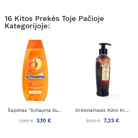
16 Kitos Prekės Toje Pačioje
Kategorijoje:
Šapūnas "Schauma Superfruit & Glanz", 400ml.
Drėkinamasis Kūno Kremas „Compagnia Delle India...
3,10 €
7,23 €
3,65 €
8,50 €