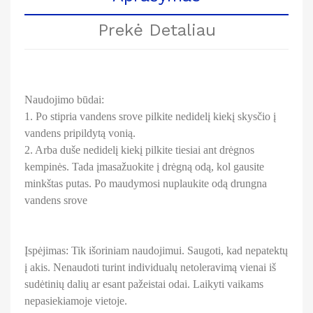
Prekė Detaliau
Naudojimo būdai:
1. Po stipria vandens srove pilkite nedidelį kiekį skysčio į
vandens pripildytą vonią.
2. Arba duše nedidelį kiekį pilkite tiesiai ant drėgnos
kempinės. Tada įmasažuokite į drėgną odą, kol gausite
minkštas putas. Po maudymosi nuplaukite odą drungna
vandens srove
Įspėjimas: Tik išoriniam naudojimui. Saugoti, kad nepatektų
į akis. Nenaudoti turint individualų netoleravimą vienai iš
sudėtinių dalių ar esant pažeistai odai. Laikyti vaikams
nepasiekiamoje vietoje.