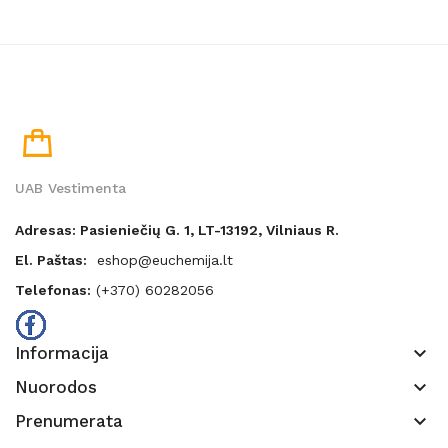
UAB Vestimenta
Adresas: Pasieniečių G. 1, LT-13192, Vilniaus R.
El. Paštas:
eshop@euchemija.lt
Telefonas:
(+370) 60282056
keyboard_arrow_down
Informacija
keyboard_arrow_down
Nuorodos
keyboard_arrow_down
Prenumerata