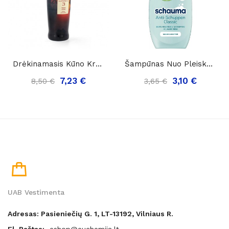
Drėkinamasis Kūno Kremas „Compagnia Delle India...
Šampūnas Nuo Pleiskanų Su Aloe Vera „ Schauma...
7,23 €
3,10 €
8,50 €
3,65 €
UAB Vestimenta
Adresas: Pasieniečių G. 1, LT-13192, Vilniaus R.