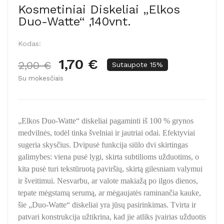
Kosmetiniai Diskeliai „Elkos
Duo-Watte“ ,140vnt.
Kodas:
1,70 €
2,00 €
Sutaupote 15%
Su mokesčiais
„Elkos Duo-Watte“ diskeliai pagaminti iš 100 % grynos
medvilnės, todėl tinka švelniai ir jautriai odai. Efektyviai
sugeria skysčius. Dvipusė funkcija siūlo dvi skirtingas
galimybes: viena pusė lygi, skirta subtilioms užduotims, o
kita pusė turi tekstūruotą paviršių, skirtą gilesniam valymui
ir šveitimui. Nesvarbu, ar valote makiažą po ilgos dienos,
tepate mėgstamą serumą, ar mėgaujatės raminančia kauke,
šie „Duo-Watte“ diskeliai yra jūsų pasirinkimas. Tvirta ir
patvari konstrukcija užtikrina, kad jie atliks įvairias užduotis