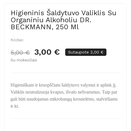
Higieninis Šaldytuvo Valiklis Su
Organiniu Alkoholiu DR.
BECKMANN, 250 Ml
Kodas:
3,00 €
5,00 €
Sutaupote 2,00 €
Su mokesčiais
Higieniškam ir kruopščiam šaldytuvo valymui ir aplink jį.
Valiklis neutralizuoja kvapus, išvalo nešvarumus. Taip pat
gali būti naudojamas mikrobangų krosnelėms, stalviršiams
ir kt.