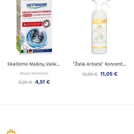
Skalbimo Mašinų Valiklis HEITMANN EKSPRESS...
"Žalia Arbata" Koncentruotas Oro Gaiviklis...
11,05 €
Braun Heitmann
13,00 €
4,51 €
5,30 €