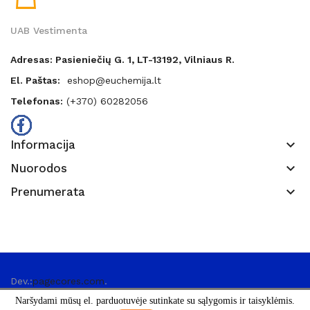
UAB Vestimenta
Adresas: Pasieniečių G. 1, LT-13192, Vilniaus R.
El. Paštas:
eshop@euchemija.lt
Telefonas:
(+370) 60282056
keyboard_arrow_down
Informacija
keyboard_arrow_down
Nuorodos
keyboard_arrow_down
Prenumerata
Dev.:
pagecores.com
.
Naršydami mūsų el. parduotuvėje sutinkate su sąlygomis ir taisyklėmis.