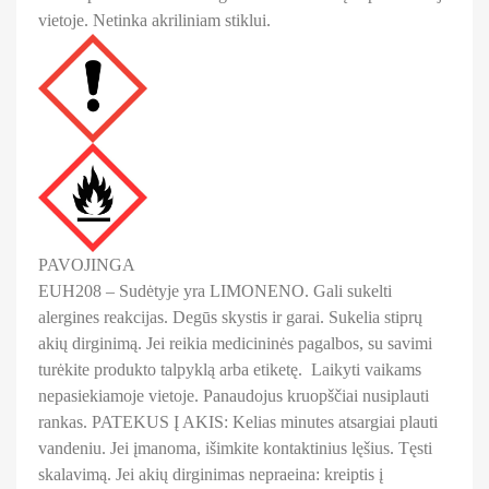
vietoje. Netinka akriliniam stiklui.
PAVOJINGA
EUH208 – Sudėtyje yra LIMONENO. Gali sukelti
alergines reakcijas. Degūs skystis ir garai. Sukelia stiprų
akių dirginimą. Jei reikia medicininės pagalbos, su savimi
turėkite produkto talpyklą arba etiketę.
Laikyti vaikams
nepasiekiamoje vietoje. Panaudojus kruopščiai nusiplauti
rankas. PATEKUS Į AKIS: Kelias minutes atsargiai plauti
vandeniu. Jei įmanoma, išimkite kontaktinius lęšius. Tęsti
skalavimą. Jei akių dirginimas nepraeina: kreiptis į