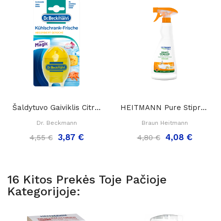
Šaldytuvo Gaiviklis Citrinos Kvapo Dr Beckmann...
HEITMANN Pure Stiprus Rūgštinis Valiklis ACTAS...
Dr. Beckmann
Braun Heitmann
3,87 €
4,08 €
4,55 €
4,80 €
16 Kitos Prekės Toje Pačioje
Kategorijoje: