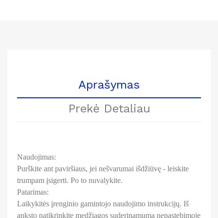
Aprašymas
Prekė Detaliau
Naudojimas:
Purškite ant paviršiaus, jei nešvarumai išdžiūvę - leiskite
trumpam įsigerti. Po to nuvalykite.
Patarimas:
Laikykitės įrenginio gamintojo naudojimo instrukcijų. Iš
anksto patikrinkite medžiagos suderinamumą nepastebimoje