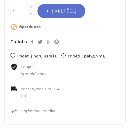
Į KREPŠELĮ

Išparduota
Dalintis
Pridėti į norų sąrašą
Pridėti į palyginimą
Saugus
Apmokėjimas
Pristatymas Per 2-4
D.d.
Grąžinimo Politika