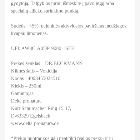
gydytoją. Talpyklos turinį išmeskite į pavojingų arba
specialių atliekų surinkimo punktą.
Sudėtis:
<5%: nejoninės aktyviosios paviršiaus medžiagos;
kvapai: limonenas.
UFI: AW3C-A0DP-9000-1SEH
Prekės ženklas – DR.BECKMANN
Kilmės šalis – Vokietija
Kodas - 4008455024516
Kiekis – 250ml.
Gamintojas:
Delta pronatura
Kurt-Schumacher-Ring 15-17,
D-63329 Egelsbach
www.delta-pronatura.de
*Prekių nuotraukos gali neatitikti realios prekių ir jų