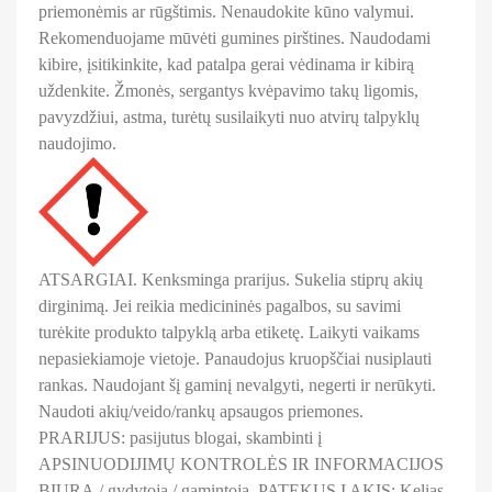
priemonėmis ar rūgštimis. Nenaudokite kūno valymui.
Rekomenduojame mūvėti gumines pirštines. Naudodami
kibire, įsitikinkite, kad patalpa gerai vėdinama ir kibirą
uždenkite. Žmonės, sergantys kvėpavimo takų ligomis,
pavyzdžiui, astma, turėtų susilaikyti nuo atvirų talpyklų
naudojimo.
ATSARGIAI. Kenksminga prarijus. Sukelia stiprų akių
dirginimą. Jei reikia medicininės pagalbos, su savimi
turėkite produkto talpyklą arba etiketę. Laikyti vaikams
nepasiekiamoje vietoje. Panaudojus kruopščiai nusiplauti
rankas. Naudojant šį gaminį nevalgyti, negerti ir nerūkyti.
Naudoti akių/veido/rankų apsaugos priemones.
PRARIJUS: pasijutus blogai, skambinti į
APSINUODIJIMŲ KONTROLĖS IR INFORMACIJOS
BIURĄ / gydytoją / gamintoją. PATEKUS Į AKIS: Kelias