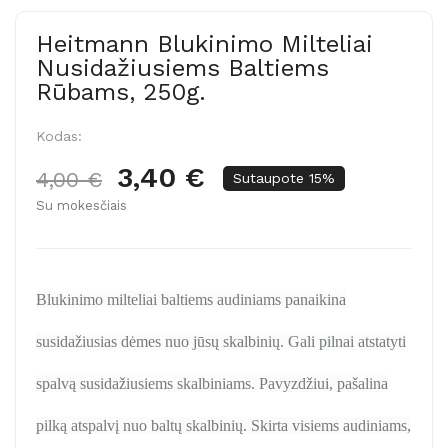
Heitmann Blukinimo Milteliai
Nusidažiusiems Baltiems
Rūbams, 250g.
Kodas:
3,40 €
4,00 €
Sutaupote 15%
Su mokesčiais
Blukinimo milteliai baltiems audiniams panaikina
susidažiusias dėmes nuo jūsų skalbinių. Gali pilnai atstatyti
spalvą susidažiusiems skalbiniams. Pavyzdžiui, pašalina
pilką atspalvį nuo baltų skalbinių. Skirta visiems audiniams,