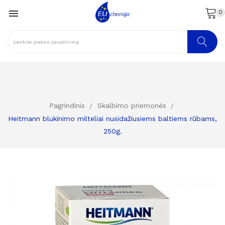

0
Pagrindinis
Skalbimo priemonės
Heitmann blukinimo milteliai nusidažiusiems baltiems rūbams,
250g.