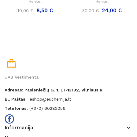
Henkel
Henkel
8,50 €
24,00 €
10,00 €
30,00 €
UAB Vestimenta
Adresas: Pasieniečių G. 1, LT-13192, Vilniaus R.
El. Paštas:
eshop@euchemija.lt
Telefonas:
(+370) 60282056
keyboard_arrow_down
Informacija