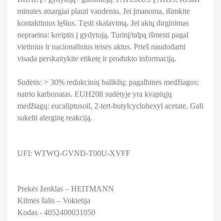
minutes atsargiai plauti vandeniu. Jei įmanoma, išimkite
kontaktinius lęšius. Tęsti skalavimą. Jei akių dirginimas
nepraeina: kreiptis į gydytoją. Turinį/talpą išmesti pagal
vietinius ir nacionalinius teisės aktus. Prieš naudodami
visada perskaitykite etiketę ir produkto informaciją.
Sudėtis: > 30% redukcinių baliklių; pagalbinės medžiagos:
natrio karbonatas. EUH208 sudėtyje yra kvapiųjų
medžiagų: eucaliptusoil, 2-tert-butylcyclohexyl acetate. Gali
sukelti alerginę reakciją.
UFI: WTWQ-GVND-T00U-XVFF
Prekės ženklas – HEITMANN
Kilmės šalis – Vokietija
Kodas - 4052400031050