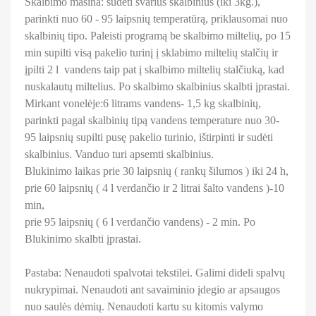
Skalbimo mašina: sudėti švarius skalbinius (iki 3kg.),
parinkti nuo 60 - 95 laipsnių temperatūrą, priklausomai nuo
skalbinių tipo. Paleisti programą be skalbimo miltelių, po 15
min supilti visą pakelio turinį į sklabimo miltelių stalčių ir
įpilti 2 l vandens taip pat į skalbimo miltelių stalčiuką, kad
nuskalautų miltelius. Po skalbimo skalbinius skalbti įprastai.
Mirkant vonelėje:6 litrams vandens- 1,5 kg skalbinių,
parinkti pagal skalbinių tipą vandens temperature nuo 30-
95 laipsnių supilti pusę pakelio turinio, ištirpinti ir sudėti
skalbinius. Vanduo turi apsemti skalbinius.
Blukinimo laikas prie 30 laipsnių ( rankų šilumos ) iki 24 h,
prie 60 laipsnių ( 4 l verdančio ir 2 litrai šalto vandens )-10
min,
prie 95 laipsnių ( 6 l verdančio vandens) - 2 min. Po
Blukinimo skalbti įprastai.
Pastaba: Nenaudoti spalvotai tekstilei. Galimi dideli spalvų
nukrypimai. Nenaudoti ant savaiminio įdegio ar apsaugos
nuo saulės dėmių. Nenaudoti kartu su kitomis valymo