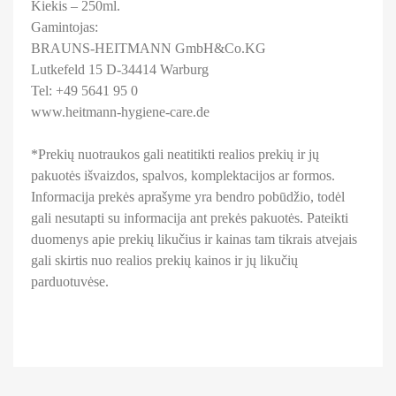
Kiekis – 250ml.
Gamintojas:
BRAUNS-HEITMANN GmbH&Co.KG
Lutkefeld 15 D-34414 Warburg
Tel: +49 5641 95 0
www.heitmann-hygiene-care.de
*Prekių nuotraukos gali neatitikti realios prekių ir jų
pakuotės išvaizdos, spalvos, komplektacijos ar formos.
Informacija prekės aprašyme yra bendro pobūdžio, todėl
gali nesutapti su informacija ant prekės pakuotės. Pateikti
duomenys apie prekių likučius ir kainas tam tikrais atvejais
gali skirtis nuo realios prekių kainos ir jų likučių
parduotuvėse.