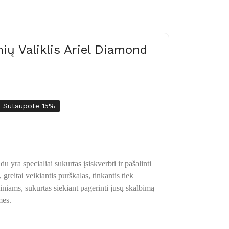
ių Valiklis Ariel Diamond
Sutaupote 15%
u yra specialiai sukurtas įsiskverbti ir pašalinti
greitai veikiantis purškalas, tinkantis tiek
iniams, sukurtas siekiant pagerinti jūsų skalbimą
mes.