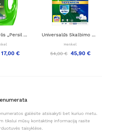
Skalbimo Gelis „Persil Universal Kraft-Gel“,...
Universalūs Skalbimo Milteliai „ Persil...
nkel
Henkel
6,00 €
17,00 €
45,90 €
54,00 €
renumerata
enumeratos galėsite atsisakyti bet kuriuo metu.
m tikslui mūsų kontaktinę informaciją rasite
rduotuvės taisyklėse.