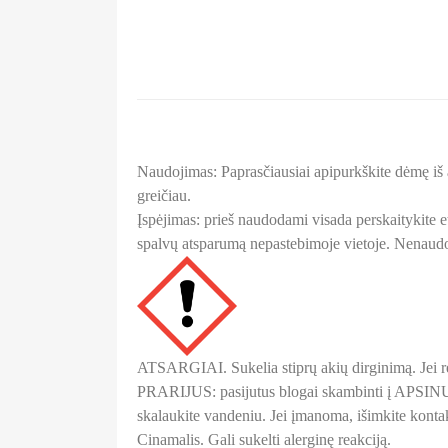
Naudojimas:
Paprasčiausiai apipurkškite dėmę iš a
greičiau.
Įspėjimas: prieš naudodami visada perskaitykite et
spalvų atsparumą nepastebimoje vietoje. Nenaudoti
ATSARGIAI. Sukelia stiprų akių dirginimą.
Jei 
PRARIJUS: pasijutus blogai skambinti į A
skalaukite vandeniu.
Jei įmanoma, išimkite kontak
Cinamalis. Gali sukelti alerginę reakciją.