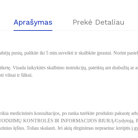
Aprašymas
Prekė Detaliau
bėjų pusių, palikite iki 5 min.suveikti ir skalbkite įprastai. Norint pasie
iketę.
Visada laikykitės skalbimo instrukcijų, pateiktų ant drabužių ar a
 vilnai ir šilkui.
reikia medicininės konsultacijos, po ranka turėkite produkto pakuotę arb
PSINUODIJIMŲ KONTROLĖS IR INFORMACIJOS BIURĄ/Gydytoją. PATE
tinius lęšius. Toliau skalauti. Jei akių dirginimas nepraeina: kreiptis 