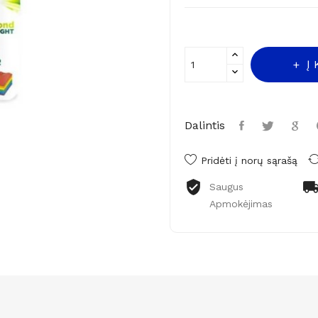
Į
Dalintis
Pridėti į norų sąrašą
Saugus
Apmokėjimas