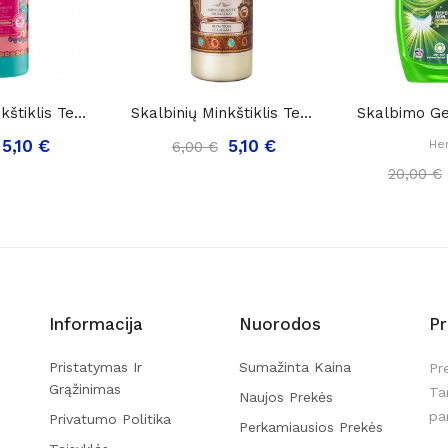
Skalbinių Minkštiklis Tesori D'Oriente...
Skalbinių Minkštiklis Tesori D'Oriente...
5,10 €
5,10 €
He
6,00 €
20,00 €
Informacija
Nuorodos
P
Pristatymas Ir
Sumažinta Kaina
Pr
Grąžinimas
Ta
Naujos Prekės
pa
Privatumo Politika
Perkamiausios Prekės