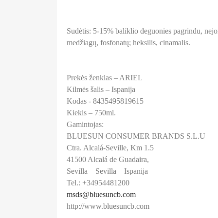
Sudėtis: 5-15% baliklio deguonies pagrindu, nejo
medžiagų, fosfonatų; heksilis, cinamalis.
Prekės ženklas – ARIEL
Kilmės šalis – Ispanija
Kodas - 8435495819615
Kiekis – 750ml.
Gamintojas:
BLUESUN CONSUMER BRANDS S.L.U
Ctra. Alcalá-Seville, Km 1.5
41500 Alcalá de Guadaira,
Sevilla – Sevilla – Ispanija
Tel.: +34954481200
msds@bluesuncb.com
http://www.bluesuncb.com