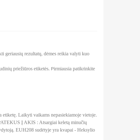
kti geriausių rezultatų, dėmes reikia valyti kuo
udinių priežiūros etiketės.
irmiausia patikrinkite
P
a etiketę. Laikyti vaikams nepasiekiamoje vietoje.
KUS Į AKIS : Atsargiai keletą minučių
į gydytoją. EUH208 sudėtyje yra kvapai - Heksylio