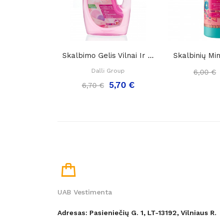
Skalbimo Gelis Vilnai Ir Šilkui "Dalli Woll And...
Dalli Group
6,00 €
5,70 €
6,70 €
UAB Vestimenta
Adresas: Pasieniečių G. 1, LT-13192, Vilniaus R.