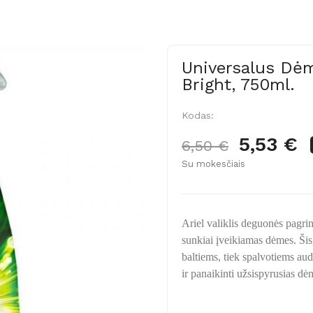
Universalus Dėm
Bright, 750ml.
Kodas:
5,53 €
6,50 €
Su mokesčiais
Ariel valiklis deguonės pagrind
sunkiai įveikiamas dėmes. Šis, 
baltiems, tiek spalvotiems aud
ir panaikinti užsispyrusias dė