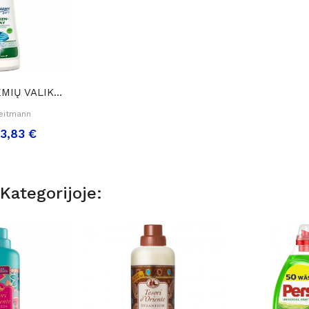
Heitmann DĖMIŲ VALIKLIS Su Purkštuku,250 Ml.
eitmann
3,83 €
Kategorijoje: