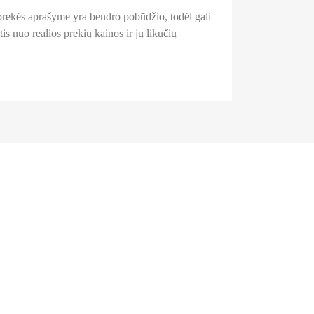
a prekės aprašyme yra bendro pobūdžio, todėl gali
is nuo realios prekių kainos ir jų likučių