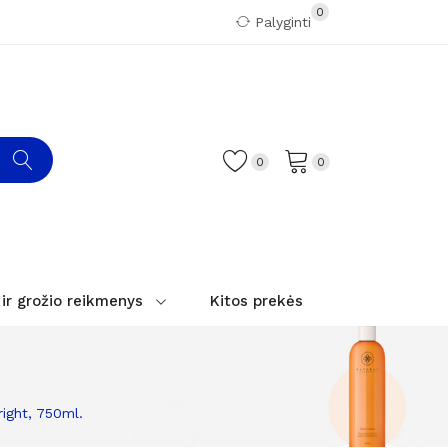
0
Palyginti
0
0
 ir grožio reikmenys
Kitos prekės
right, 750ml.