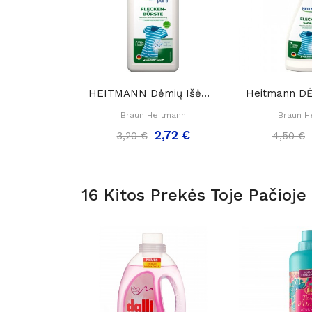
HEITMANN Dėmių Išėmėjas Su Tulžimi (šepetukas)...
Braun Heitmann
Braun H
2,72 €
3,20 €
4,50 €
16 Kitos Prekės Toje Pačioje 