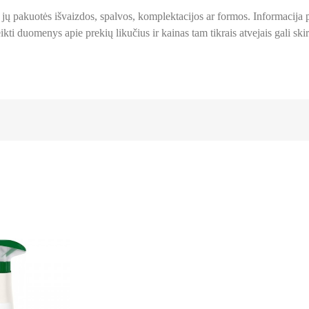
 ir jų pakuotės išvaizdos, spalvos, komplektacijos ar formos. Informacij
kti duomenys apie prekių likučius ir kainas tam tikrais atvejais gali skirt