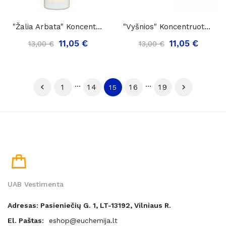
"Žalia Arbata" Koncentruotas Oro Gaiviklis...
"Vyšnios" Koncentruotas Oro Gaiviklis DOLPHIN...
11,05 €
11,05 €
13,00 €
13,00 €
…
…

1
14
16
19

15
UAB Vestimenta
Adresas: Pasieniečių G. 1, LT-13192, Vilniaus R.
El. Paštas:
eshop@euchemija.lt