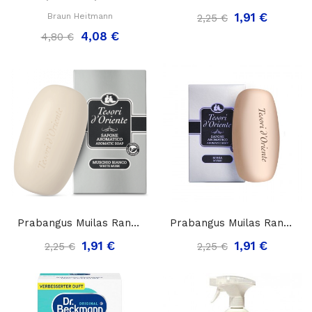
1,91 €
Braun Heitmann
2,25 €
4,08 €
4,80 €
Prabangus Muilas Rankų Ir Kūno Priežiūrai...
Prabangus Muilas Rankų Ir Kūno Priežiūrai...
1,91 €
1,91 €
2,25 €
2,25 €