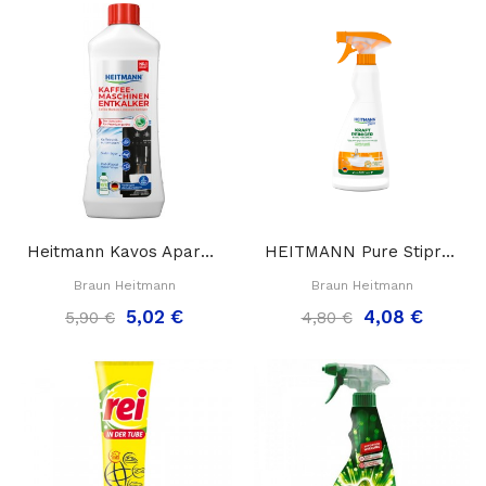
Heitmann Kavos Aparatų Nukalkintojas, 250ml.
HEITMANN Pure Stiprus Rūgštinis Valiklis ACTAS...
Braun Heitmann
Braun Heitmann
5,02 €
4,08 €
5,90 €
4,80 €