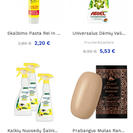
Skalbimo Pasta Rei In Der Tube Kelionėms Ir...
Universalus Dėmių Valiklis Ariel Diamond...
2,20 €
Procter&Gamble
2,80 €
5,53 €
6,50 €
Kalkių Nuosedų Šalinimui Buityje Gryna Citrinos...
Prabangus Muilas Rankų Ir Kūno Priežiūrai...