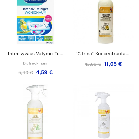
Intensyvaus Valymo Tualeto Putos "Dr.Beckmann...
"Citrina" Koncentruotas Oro Gaiviklis Dolphin...
11,05 €
Dr. Beckmann
13,00 €
4,59 €
5,40 €