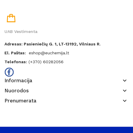
UAB Vestimenta
Adresas: Pasieniečių G. 1, LT-13192, Vilniaus R.
El. Paštas:
eshop@euchemija.lt
Telefonas:
(+370) 60282056
keyboard_arrow_down
Informacija
keyboard_arrow_down
Nuorodos
keyboard_arrow_down
Prenumerata