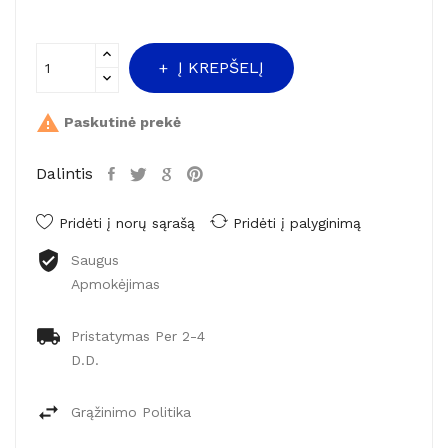
Į KREPŠELĮ

Paskutinė prekė
Dalintis
Pridėti į norų sąrašą
Pridėti į palyginimą
Saugus
Apmokėjimas
Pristatymas Per 2-4
D.d.
Grąžinimo Politika