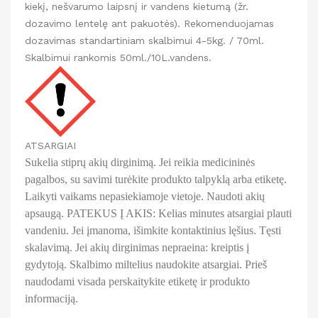
kiekį, nešvarumo laipsnį ir vandens kietumą (žr.
dozavimo lentelę ant pakuotės). Rekomenduojamas
dozavimas standartiniam skalbimui 4-5kg. / 70ml.
Skalbimui rankomis 50ml./10L.vandens.
ATSARGIAI
Sukelia stiprų akių dirginimą. Jei reikia medicininės
pagalbos, su savimi turėkite produkto talpyklą arba etiketę.
Laikyti vaikams nepasiekiamoje vietoje. Naudoti akių
apsaugą. PATEKUS Į AKIS: Kelias minutes atsargiai plauti
vandeniu. Jei įmanoma, išimkite kontaktinius lęšius. Tęsti
skalavimą. Jei akių dirginimas nepraeina: kreiptis į
gydytoją. Skalbimo miltelius naudokite atsargiai. Prieš
naudodami visada perskaitykite etiketę ir produkto
informaciją.