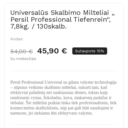
Universalūs Skalbimo Milteliai „
Persil Professional Tiefenrein“,
7,8kg. / 130skalb.
Kodas:
45,90 €
54,00 €
Sutaupote 15%
Su mokesčiais
Persil Professional Universal
su gilaus valymo technologija
– stipraus veikimo skalbimo milteliai, sukurti tam, kad
efektyviai pašalintų net sunkiausias dėmes, tokias kaip
raudonasis vynas, šokoladas, kava, makaronų padažas ir
riebalai. Šie milteliai puikiai tinka tiek profesionalioms, tiek
komercinėms skalbykloms, taip pat gali būti naudojami ir
namuose, jei siekiama itin efektyvaus valymo.