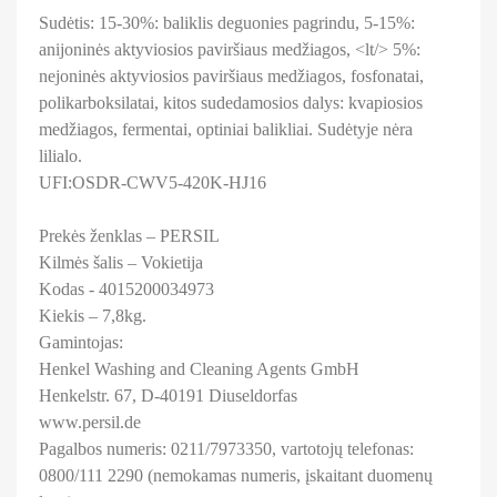
Sudėtis: 15-30%: baliklis deguonies pagrindu, 5-15%:
anijoninės aktyviosios paviršiaus medžiagos, <lt/> 5%:
nejoninės aktyviosios paviršiaus medžiagos, fosfonatai,
polikarboksilatai, kitos sudedamosios dalys: kvapiosios
medžiagos, fermentai, optiniai balikliai. Sudėtyje nėra
lilialo.
UFI:OSDR-CWV5-420K-HJ16
Prekės ženklas – PERSIL
Kilmės šalis – Vokietija
Kodas - 4015200034973
Kiekis – 7,8kg.
Gamintojas:
Henkel Washing and Cleaning Agents GmbH
Henkelstr. 67, D-40191 Diuseldorfas
www.persil.de
Pagalbos numeris: 0211/7973350, vartotojų telefonas:
0800/111 2290 (nemokamas numeris, įskaitant duomenų