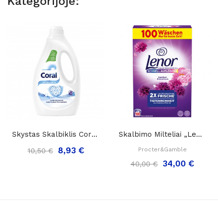
Kategorijoje:
Skystas Skalbiklis Coral Optimal White,...
Skalbimo Milteliai „Lenor Amethyst Blutentraum“...
8,93 €
Procter&Gamble
10,50 €
34,00 €
40,00 €