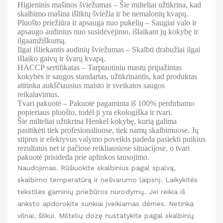
Higieninis mašinos šviežumas
– Šie milteliai užtikrina, kad
skalbimo mašina išliktų šviežia ir be nemalonių kvapų.
Pluošto priežiūra ir apsauga nuo pukelių
– Saugiai valo ir
apsaugo audinius nuo susidėvėjimo, išlaikant jų kokybę ir
ilgaamžiškumą.
Ilgai išliekantis audinių šviežumas
– Skalbti drabužiai ilgai
išlaiko gaivų ir švarų kvapą.
HACCP sertifikatas
– Tarptautiniu mastu pripažintas
kokybės ir saugos standartas, užtikrinantis, kad produktas
atitinka aukščiausius maisto ir sveikatos saugos
reikalavimus.
Tvari pakuotė
– Pakuotė pagaminta iš
100% perdirbamo
popieriaus pluošto
, todėl ji yra ekologiška ir tvari.
Šie milteliai užtikrina
Henkel kokybę
, kurią galima
pasitikėti tiek profesionaliuose, tiek namų skalbimuose. Jų
stiprus ir efektyvus valymo poveikis padeda pasiekti puikius
rezultatus net ir pačiose reikliausiose situacijose, o tvari
pakuotė prisideda prie aplinkos tausojimo.
Naudojimas. Rūšiuokite skalbinius pagal spalvą,
skalbimo temperatūrą ir nešvarumo laipsnį. Laikykitės
tekstilės gaminių priežiūros nurodymų. Jei reikia iš
anksto apdorokite sunkiai įveikiamas dėmes. Netinka
vilnai, šilkui. Miltelių dozę nustatykite pagal skalbinių