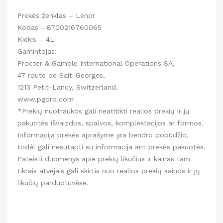
Prekės ženklas – Lenor
Kodas - 8700216760065
Kiekis – 4L
Gamintojas:
Procter & Gamble International Operations SA,
47 route de Sait-Georges,
1213 Petit-Lancy, Switzerland.
www.pgpro.com
*Prekių nuotraukos gali neatitikti realios prekių ir jų
pakuotės išvaizdos, spalvos, komplektacijos ar formos.
Informacija prekės aprašyme yra bendro pobūdžio,
todėl gali nesutapti su informacija ant prekės pakuotės.
Pateikti duomenys apie prekių likučius ir kainas tam
tikrais atvejais gali skirtis nuo realios prekių kainos ir jų
likučių parduotuvėse.