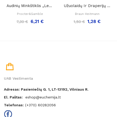
Audinių Minkštiklis „Lenor Amethyst Perfume...
Užuolaidų Ir Draperijų Baliklis, Orchidėjų...
Procter&Gamble
Braun Heitmann
6,21 €
1,28 €
7,30 €
1,50 €
UAB Vestimenta
Adresas: Pasieniečių G. 1, LT-13192, Vilniaus R.
El. Paštas:
eshop@euchemija.lt
Telefonas:
(+370) 60282056