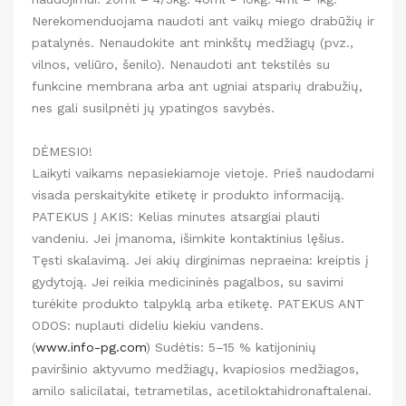
Nerekomenduojama naudoti ant vaikų miego drabūžių ir
patalynės. Nenaudokite ant minkštų medžiagų (pvz.,
vilnos, veliūro, šenilo). Nenaudoti ant tekstilės su
funkcine membrana arba ant ugniai atsparių drabužių,
nes gali susilpnėti jų ypatingos savybės.
DĖMESIO!
Laikyti vaikams nepasiekiamoje vietoje. Prieš naudodami
visada perskaitykite etiketę ir produkto informaciją.
PATEKUS Į AKIS: Kelias minutes atsargiai plauti
vandeniu. Jei įmanoma, išimkite kontaktinius lęšius.
Tęsti skalavimą. Jei akių dirginimas nepraeina: kreiptis į
gydytoją. Jei reikia medicininės pagalbos, su savimi
turėkite produkto talpyklą arba etiketę. PATEKUS ANT
ODOS: nuplauti dideliu kiekiu vandens.
(
www.info-pg.com
) Sudėtis: 5–15 % katijoninių
paviršinio aktyvumo medžiagų, kvapiosios medžiagos,
amilo salicilatai, tetrametilas, acetiloktahidronaftalenai.