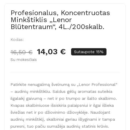
Profesionalus, Koncentruotas
Minkštiklis „Lenor
Blütentraum“, 4L./200skalb.
Kodas:
14,03 €
16,50 €
Sutaupote 15%
Su mokesčiais
Patirkite nenugalimą švelnumą su „Lenor Professional“
– audinių minkštikliu. Saldus gėlių aromatas suteikia
ilgalaikį gaivumą – net ir po trumpo ar šalto skalbimo.
Kvapas skalbiniuose išsiskiria palaipsniui ir ilgai išlieka
šviežias net ir po džiovinimo džiovyklėje. Naudojant
audinių minkštiklį, skalbiniai geriau išlyginami ir tampa
puresni, tuo pačiu sumažėja audinių statinis krūvis.