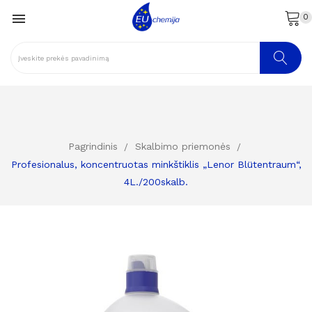

0
Pagrindinis
Skalbimo priemonės
Profesionalus, koncentruotas minkštiklis „Lenor Blütentraum“,
4L./200skalb.