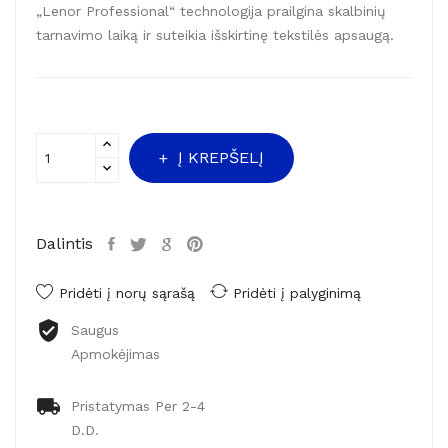
„Lenor Professional“ technologija prailgina skalbinių
tarnavimo laiką ir suteikia išskirtinę tekstilės apsaugą.
Į KREPŠELĮ
Dalintis
Pridėti į norų sąrašą
Pridėti į palyginimą
Saugus
Apmokėjimas
Pristatymas Per 2-4
D.d.