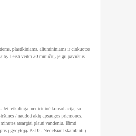
tiems, plastikiniams, aliumininiams ir cinkuotos
tę. Leisti veikti 20 minučių, jeigu paviršius
 Jei reikalinga medicininė konsultacija, su
irštines / naudoti akių apsaugos priemones.
es atsargiai plauti vandeniu. Išimti
eiptis į gydytoją. P310 - Nedelsiant skambinti į