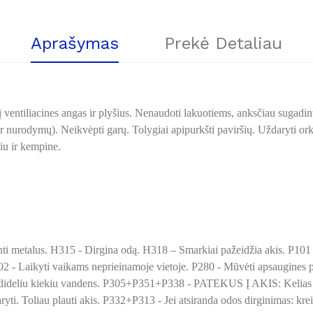
Aprašymas
Prekė Detaliau
 ventiliacines angas ir plyšius. Nenaudoti lakuotiems, anksčiau sugadin
 nurodymų). Neikvėpti garų. Tolygiai apipurkšti paviršių. Uždaryti orkai
iu ir kempine.
nti metalus. H315 - Dirgina odą. H318 – Smarkiai pažeidžia akis. P101 -
102 - Laikyti vaikams neprieinamoje vietoje. P280 - Mūvėti apsaugines p
iu kiekiu vandens. P305+P351+P338 - PATEKUS Į AKIS: Kelias minut
padaryti. Toliau plauti akis. P332+P313 - Jei atsiranda odos dirginimas: kr