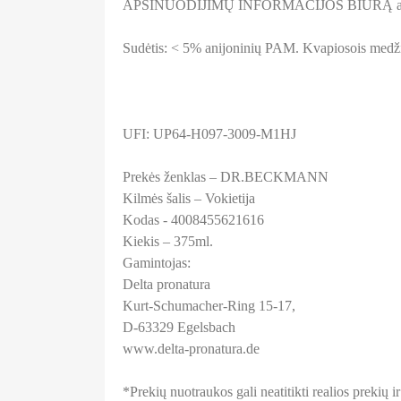
APSINUODIJIMŲ INFORMACIJOS BIURĄ arb
Sudėtis: < 5% anijoninių PAM. Kvapiosois medž
UFI: UP64-H097-3009-M1HJ
Prekės ženklas – DR.BECKMANN
Kilmės šalis – Vokietija
Kodas - 4008455621616
Kiekis – 375ml.
Gamintojas:
Delta pronatura
Kurt-Schumacher-Ring 15-17,
D-63329 Egelsbach
www.delta-pronatura.de
*Prekių nuotraukos gali neatitikti realios prekių