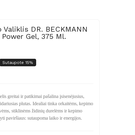
lio Valiklis DR. BECKMANN
 Power Gel, 375 Ml.
Sutaupote 15%
lis greitai ir patikimai pašalina įsisenėjusius,
dariusias plutas. Idealiai tinka orkaitėms, kepimo
ėms, stiklinėms židinių durelėms ir kepimo
dyti paviršiaus: sutaupoma laiko ir energijos.