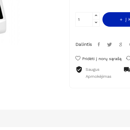
Į
Dalintis
Pridėti į norų sąrašą
Saugus
Apmokėjimas