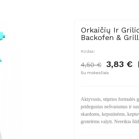
Orkaičių Ir Gri
Backofen & Grill
Kodas:
3,83 €
4,50 €
Su mokesčiais
Aktyvusis, stiprios formulės ge
pridegusius nešvarumus ir susi
skardoms, kepsninėms, keptuv
grotelėms valyti. Nereikia šil