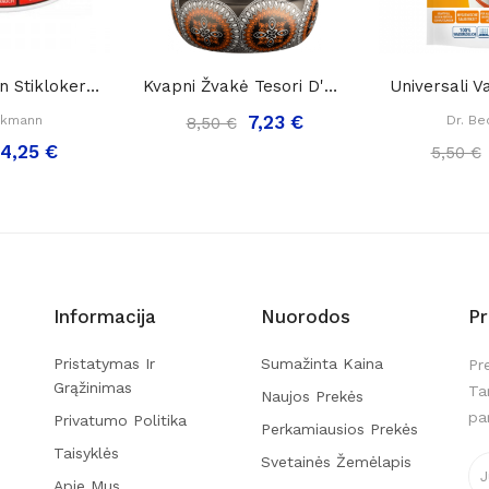
Dr. Beckmann Stiklokeramikos Valymo Akmuo, 250g.
Kvapni Žvakė Tesori D'Oriente Lotuso Žiedai,...
7,23 €
ckmann
Dr. B
8,50 €
4,25 €
5,50 €
Informacija
Nuorodos
P
Pristatymas Ir
Sumažinta Kaina
Pr
Grąžinimas
Ta
Naujos Prekės
pa
Privatumo Politika
Perkamiausios Prekės
Taisyklės
Svetainės Žemėlapis
Apie Mus