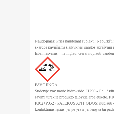
Naudojimas: Prieš naudojant suplakti! Nepurkšti į
skardos paviršiams (laikykitės įrangos aprašymų ir
labai nešvarus – net ilgiau. Gerai nuplauti vanden
PAVOJINGA.
Sudėtyje yra: natrio hidroksido. H290 - Gali ėsdi
savimi turėkite produkto talpyklą arba etiketę. P
P302+P352 - PATEKUS ANT ODOS: nuplauti didel
kontaktinius lęšius, jei jie yra ir jei lengva tai 