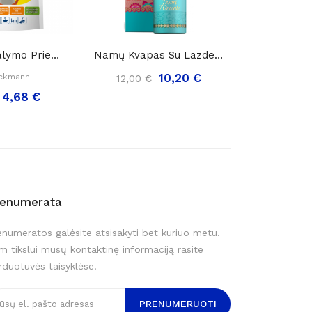
Universali Valymo Priemonė Lapeliuose „Dr....
Namų Kvapas Su Lazdelėmis Tesori D'Oriente...
10,20 €
eckmann
Braun 
12,00 €
4,68 €
5,30 €
renumerata
enumeratos galėsite atsisakyti bet kuriuo metu.
m tikslui mūsų kontaktinę informaciją rasite
rduotuvės taisyklėse.