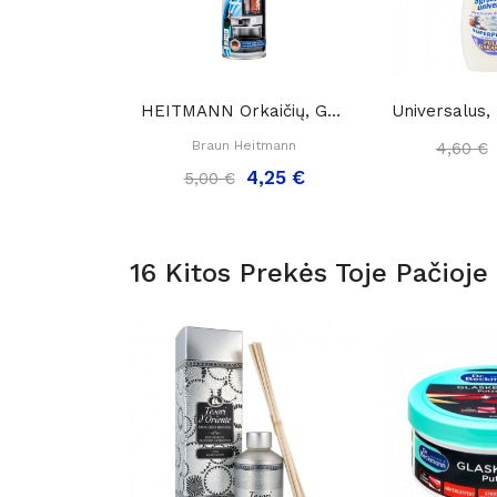
HEITMANN Orkaičių, Grilių Ir Židinių Stiklo...
Braun Heitmann
4,60 €
4,25 €
5,00 €
16 Kitos Prekės Toje Pačioje 