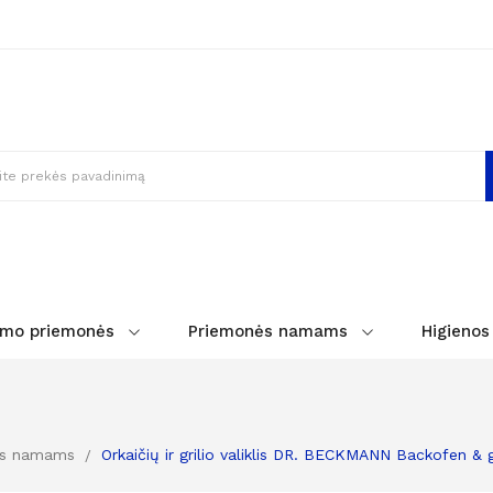
imo priemonės
Priemonės namams
Higienos
ės namams
Orkaičių ir grilio valiklis DR. BECKMANN Backofen & g