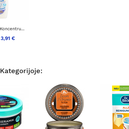
Universalus, Koncentruotas Valiklis Levandų...
3,91 €
Kategorijoje: