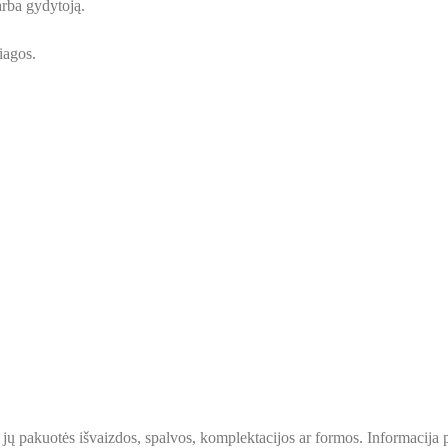
a gydytoją.
iagos.
 ir jų pakuotės išvaizdos, spalvos, komplektacijos ar formos. Informacij