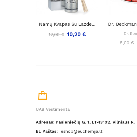
Namų Kvapas Su Lazdelėmis Tesori D'Oriente...
10,20 €
Dr. Be
12,00 €
5,00 €
UAB Vestimenta
Adresas: Pasieniečių G. 1, LT-13192, Vilniaus R.
El. Paštas:
eshop@euchemija.lt