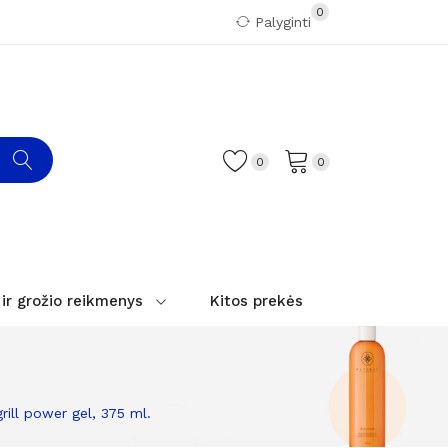
0
Palyginti
0
0
 ir grožio reikmenys
Kitos prekės
rill power gel, 375 ml.