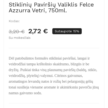
Stiklinių Paviršių Valiklis Felce
Azzurra Vetri, 750ml.
Kodas:
2,72 €
3,20 €
Sutaupote 15%
Su mokesčiais
Dėl patobulintos formulės stikliniai paviršiai, langai ir
veidrodžiai tampa krištolinio skaidrumo, blizgūs ir be
dryžių. Puikiai tinka visų plaunamų paviršių (baldų, stiklo,
veidrodžių, plytelių) valymui. Citrinos gaivumas,
aromatingos levandų natos ir rožių bei pelargonijų gėlių
tonai susilieja viename aromate ir akimirksniu paverčia jūsų
namus gaivumo sodu.