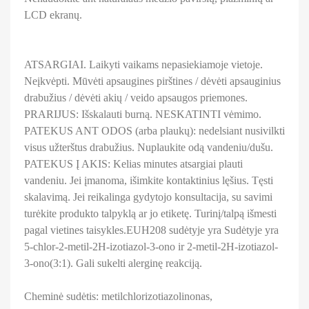
LCD ekranų.
ATSARGIAI. Laikyti vaikams nepasiekiamoje vietoje.
Neįkvėpti. Mūvėti apsaugines pirštines / dėvėti apsauginius
drabužius / dėvėti akių / veido apsaugos priemones.
PRARIJUS: Išskalauti burną. NESKATINTI vėmimo.
PATEKUS ANT ODOS (arba plaukų): nedelsiant nusivilkti
visus užterštus drabužius. Nuplaukite odą vandeniu/dušu.
PATEKUS Į AKIS: Kelias minutes atsargiai plauti
vandeniu. Jei įmanoma, išimkite kontaktinius lęšius. Tęsti
skalavimą.
Jei reikalinga gydytojo konsultacija, su savimi
turėkite produkto talpyklą ar jo etiketę.
Turinį/talpą išmesti
pagal vietines taisykles.EUH208 sudėtyje yra Sudėtyje yra
5-chlor-2-metil-2H-izotiazol-3-ono ir 2-metil-2H-izotiazol-
3-ono(3:1). Gali sukelti alerginę reakciją.
Cheminė sudėtis: metilchlorizotiazolinonas,