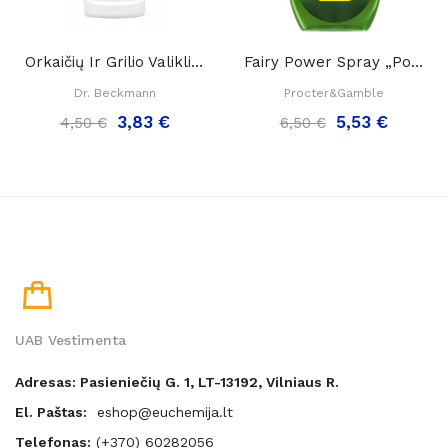
Orkaičių Ir Grilio Valiklis DR. BECKMANN...
Fairy Power Spray „Poder 3 En 1“ Indų Ir...
Dr. Beckmann
Procter&Gamble
3,83 €
5,53 €
4,50 €
6,50 €
UAB Vestimenta
Adresas: Pasieniečių G. 1, LT-13192, Vilniaus R.
El. Paštas:
eshop@euchemija.lt
Telefonas:
(+370) 60282056