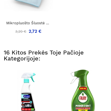
Mikropluošto Šluostė Stiklams Green-Tex Glass,...
2,72 €
3,20 €
16 Kitos Prekės Toje Pačioje
Kategorijoje: