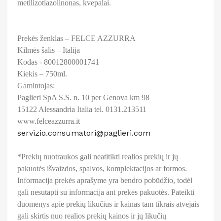
metilizotiazolinonas, kvepalai.
Prekės ženklas – FELCE AZZURRA
Kilmės šalis – Italija
Kodas - 80012800001741
Kiekis – 750ml.
Gamintojas:
Paglieri SpA S.S. n. 10 per Genova km 98
15122 Alessandria Italia tel. 0131.213511
www.felceazzurra.it
servizio.consumatori@paglieri.com
*Prekių nuotraukos gali neatitikti realios prekių ir jų
pakuotės išvaizdos, spalvos, komplektacijos ar formos.
Informacija prekės aprašyme yra bendro pobūdžio, todėl
gali nesutapti su informacija ant prekės pakuotės. Pateikti
duomenys apie prekių likučius ir kainas tam tikrais atvejais
gali skirtis nuo realios prekių kainos ir jų likučių