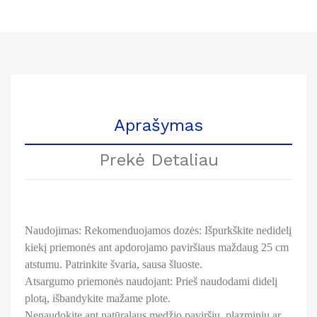
Aprašymas
Prekė Detaliau
Naudojimas: Rekomenduojamos dozės: Išpurkškite nedidelį
kiekį priemonės ant apdorojamo paviršiaus maždaug 25 cm
atstumu. Patrinkite švaria, sausa šluoste.
Atsargumo priemonės naudojant: Prieš naudodami didelį
plotą, išbandykite mažame plote.
Nenaudokite ant natūralaus medžio paviršių, plazminių ar